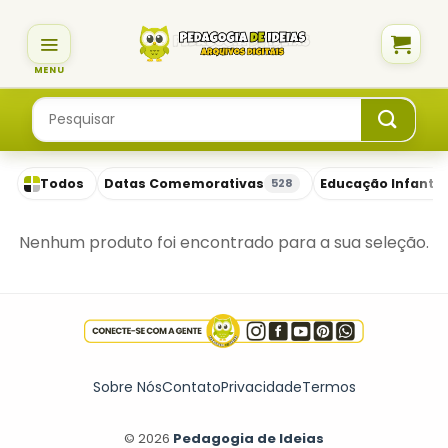
Skip
to
content
Pesquisar
por:
Todos
Datas Comemorativas
Educação Infantil
528
Nenhum produto foi encontrado para a sua seleção.
Sobre Nós
Contato
Privacidade
Termos
© 2026
Pedagogia de Ideias