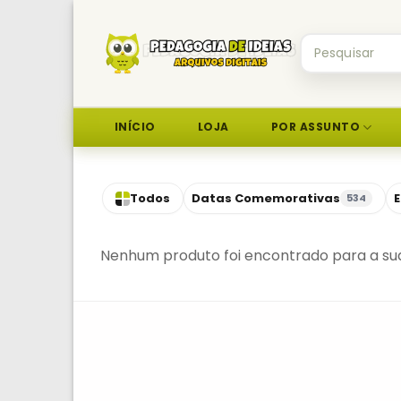
Skip
to
Pesquisar
content
por:
INÍCIO
LOJA
POR ASSUNTO
Todos
Datas Comemorativas
E
534
Nenhum produto foi encontrado para a sua