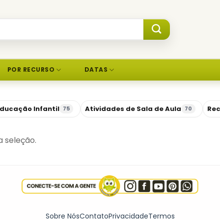
POR RECURSO
DATAS
ducação Infantil
Atividades de Sala de Aula
Rec
75
70
 seleção.
Sobre Nós
Contato
Privacidade
Termos