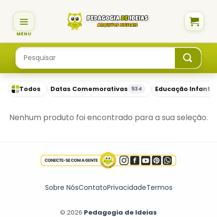
Skip
to
content
Pesquisar
por:
Todos
Datas Comemorativas
Educação Infantil
534
Nenhum produto foi encontrado para a sua seleção.
Sobre Nós
Contato
Privacidade
Termos
© 2026
Pedagogia de Ideias