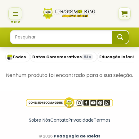
Skip
to
content
Pesquisar
por:
Todos
Datas Comemorativas
Educação Infantil
534
Nenhum produto foi encontrado para a sua seleção.
Sobre Nós
Contato
Privacidade
Termos
© 2026
Pedagogia de Ideias