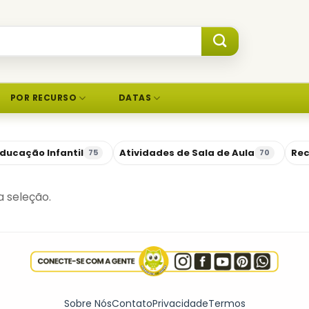
POR RECURSO
DATAS
ducação Infantil
Atividades de Sala de Aula
Rec
75
70
 seleção.
Sobre Nós
Contato
Privacidade
Termos