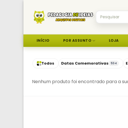
Skip
to
Pesquisar
content
por:
INÍCIO
POR ASSUNTO
LOJA
Todos
Datas Comemorativas
E
534
Nenhum produto foi encontrado para a sua