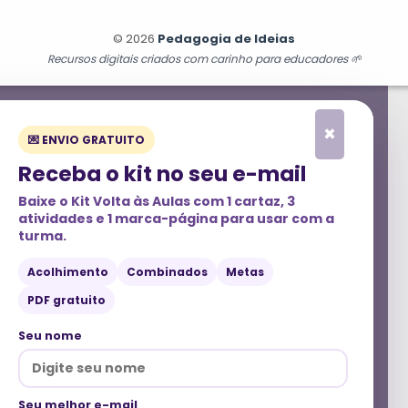
© 2026
Pedagogia de Ideias
Recursos digitais criados com carinho para educadores 🌱
×
💌 ENVIO GRATUITO
Receba o kit no seu e-mail
Baixe o
Kit Volta às Aulas
com 1 cartaz, 3
atividades e 1 marca-página para usar com a
turma.
Acolhimento
Combinados
Metas
PDF gratuito
Seu nome
Seu melhor e-mail