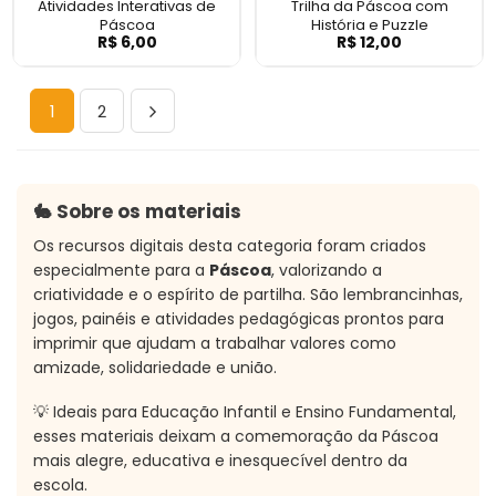
Atividades Interativas de
Trilha da Páscoa com
Páscoa
História e Puzzle
R$
6,00
R$
12,00
Atividades Interativas de Páscoa
Trilha da Páscoa
1
2
🐇 Sobre os materiais
Os recursos digitais desta categoria foram criados
especialmente para a
Páscoa
, valorizando a
criatividade e o espírito de partilha. São lembrancinhas,
jogos, painéis e atividades pedagógicas prontos para
imprimir que ajudam a trabalhar valores como
amizade, solidariedade e união.
💡 Ideais para Educação Infantil e Ensino Fundamental,
esses materiais deixam a comemoração da Páscoa
mais alegre, educativa e inesquecível dentro da
escola.