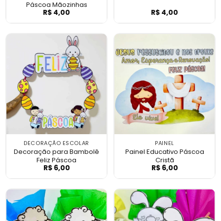
Páscoa Mãozinhas
R$
4,00
R$
4,00
Atividade Interativa de Páscoa Mãozinha
Casinha Páscoa
DECORAÇÃO ESCOLAR
PAINEL
Decoração para Bambolê
Painel Educativo Páscoa
Feliz Páscoa
Cristã
R$
6,00
R$
6,00
Decoração para Bambolê Feliz Páscoa
Painel Educativ