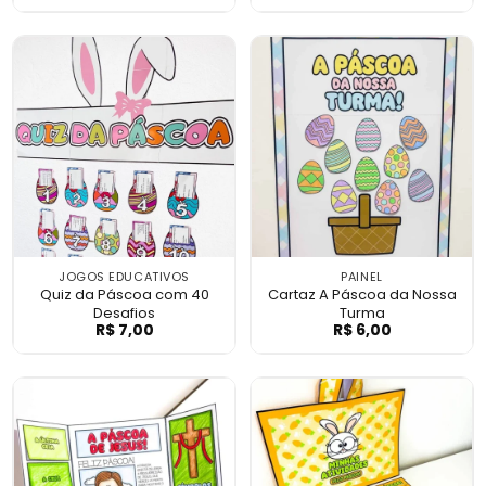
JOGOS EDUCATIVOS
PAINEL
Quiz da Páscoa com 40
Cartaz A Páscoa da Nossa
Desafios
Turma
R$
7,00
R$
6,00
Quiz da Páscoa com 40 Desafios
Cartaz A Pásco