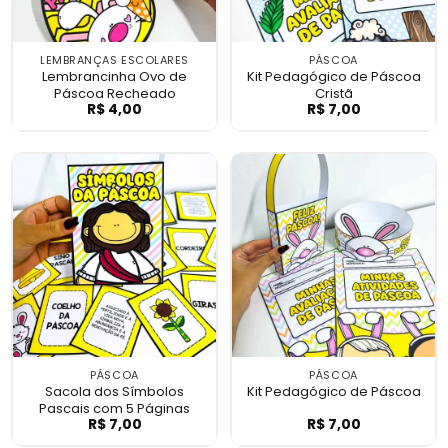
LEMBRANÇAS ESCOLARES
PÁSCOA
Lembrancinha Ovo de
Kit Pedagógico de Páscoa
Páscoa Recheado
Cristã
R$
4,00
R$
7,00
Lembrancinha Ovo de Páscoa Recheado
Kit Pedagógico 
PÁSCOA
PÁSCOA
Sacola dos Símbolos
Kit Pedagógico de Páscoa
Pascais com 5 Páginas
R$
7,00
R$
7,00
Sacola dos Símbolos Pascais com 5 Pági
Kit Pedagógico 