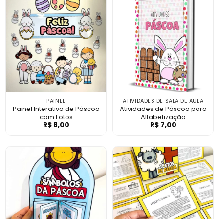
PAINEL
ATIVIDADES DE SALA DE AULA
Painel Interativo de Páscoa
Atividades de Páscoa para
com Fotos
Alfabetização
R$
8,00
R$
7,00
Painel Interativo de Páscoa com Fotos
Atividades de P