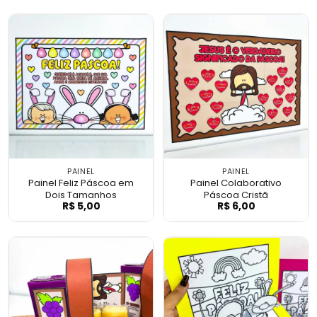
PAINEL
PAINEL
Painel Feliz Páscoa em
Painel Colaborativo
Dois Tamanhos
Páscoa Cristã
R$
5,00
R$
6,00
Painel Feliz Páscoa em Dois Tamanhos
Painel Colabora