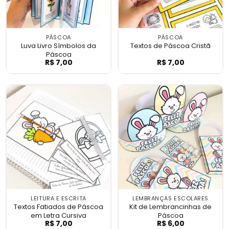
PÁSCOA
PÁSCOA
Luva Livro Símbolos da
Textos de Páscoa Cristã
Páscoa
R$
7,00
R$
7,00
Luva Livro Símbolos da Páscoa
Textos de Pásco
LEITURA E ESCRITA
LEMBRANÇAS ESCOLARES
Textos Fatiados de Páscoa
Kit de Lembrancinhas de
em Letra Cursiva
Páscoa
R$
7,00
R$
6,00
Textos Fatiados de Páscoa em Letra Curs
Kit de Lembranc