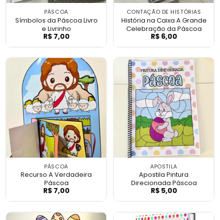
PÁSCOA
CONTAÇÃO DE HISTÓRIAS
Símbolos da Páscoa Livro
História na Caixa A Grande
e Livrinho
Celebração da Páscoa
R$
7,00
R$
6,00
Símbolos da Páscoa Livro e Livrinho
História na Cai
PÁSCOA
APOSTILA
Recurso A Verdadeira
Apostila Pintura
Páscoa
Direcionada Páscoa
R$
7,00
R$
5,00
Recurso A Verdadeira Páscoa
Apostila Pintur