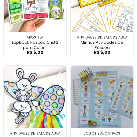
APOSTILA
ATIVIDADES DE SALA DE AULA
Lapbook Páscoa Cristã
Minhas Atividades de
para Colorir
Páscoa
R$
6,00
R$
6,00
Lapbook Páscoa Cristã para Colorir
Minhas Atividad
ATIVIDADES DE SALA DE AULA
JOGOS EDUCATIVOS