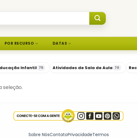
POR RECURSO
DATAS
ducação Infantil
Atividades de Sala de Aula
Rec
75
70
 seleção.
Sobre Nós
Contato
Privacidade
Termos