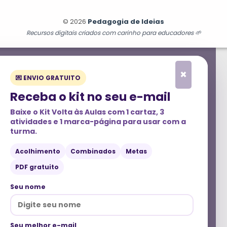
© 2026
Pedagogia de Ideias
Recursos digitais criados com carinho para educadores 🌱
×
💌 ENVIO GRATUITO
Receba o kit no seu e-mail
Baixe o
Kit Volta às Aulas
com 1 cartaz, 3
atividades e 1 marca-página para usar com a
turma.
Acolhimento
Combinados
Metas
PDF gratuito
Seu nome
Seu melhor e-mail