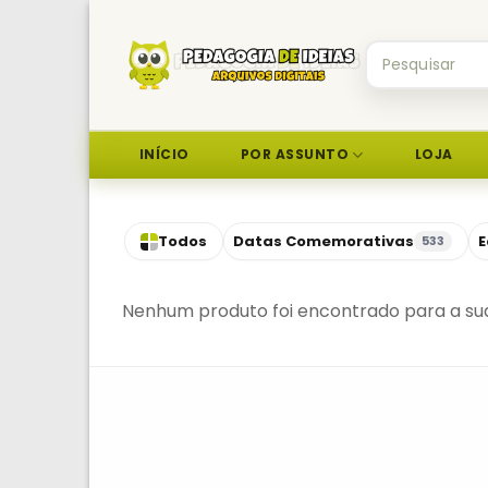
Skip
to
Pesquisar
content
por:
INÍCIO
POR ASSUNTO
LOJA
Todos
Datas Comemorativas
E
533
Nenhum produto foi encontrado para a sua