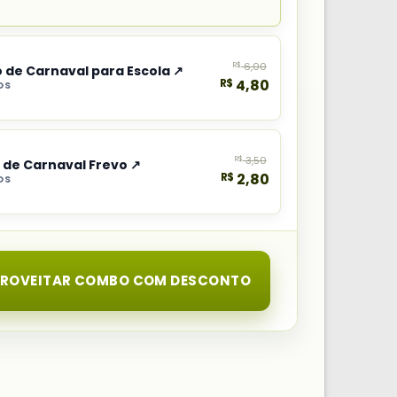
R$
6,00
 de Carnaval para Escola ↗
R$
4,80
OS
R$
3,50
a de Carnaval Frevo ↗
R$
2,80
OS
PROVEITAR COMBO COM DESCONTO