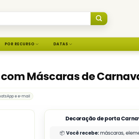
POR RECURSO
DATAS
a com Máscaras de Carnav
hatsApp e e-mail
Decoração de porta Carna
📦
Você recebe:
máscaras, elemen