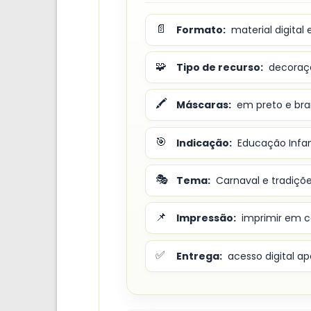
📄
Formato:
material digital
🧩
Tipo de recurso:
decoraçã
🖍️
Máscaras:
em preto e bra
🎯
Indicação:
Educação Infant
🎭
Tema:
Carnaval e tradições
📌
Impressão:
imprimir em c
✅
Entrega:
acesso digital 