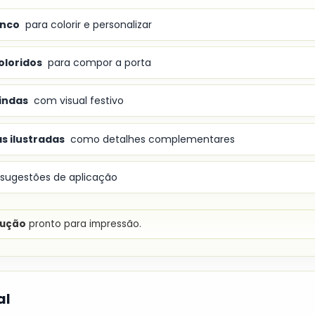
anco
para colorir e personalizar
oloridos
para compor a porta
vindas
com visual festivo
s ilustradas
como detalhes complementares
ugestões de aplicação
lução
pronto para impressão.
al