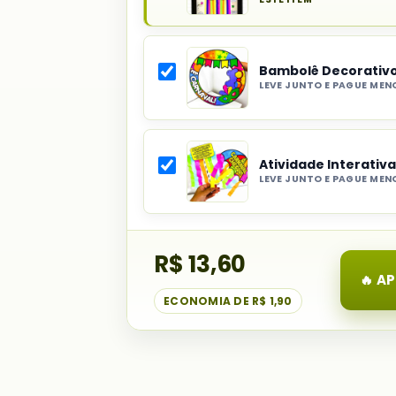
Produto
principal
do
Bambolê Decorativo
combo:
LEVE JUNTO E PAGUE MEN
Decoração
Selecionar
de
item
Porta
do
com
Atividade Interativ
combo:
Máscaras
LEVE JUNTO E PAGUE MEN
Bambolê
de
Selecionar
Decorativo
Carnaval
item
de
do
Carnaval
R$ 13,60
combo:
para
Atividade
🔥 A
Escola
Interativa
ECONOMIA DE
R$ 1,90
de
Carnaval
Frevo