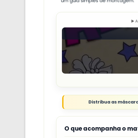
um guia simples de montagem.
▶️ 
Distribua as máscar
O que acompanha o mat