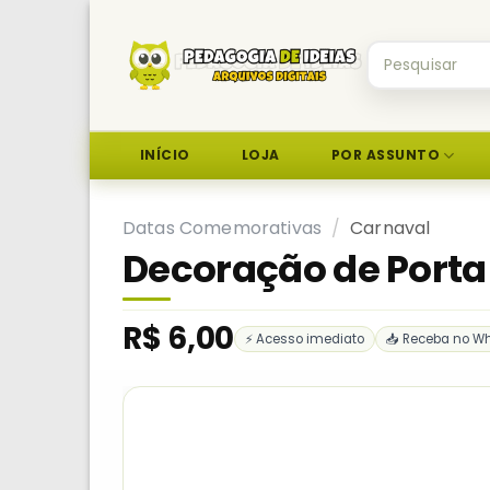
Skip
to
Pesquisar
content
por:
INÍCIO
LOJA
POR ASSUNTO
Datas Comemorativas
/
Carnaval
Decoração de Port
R$
6,00
⚡ Acesso imediato
📥 Receba no W