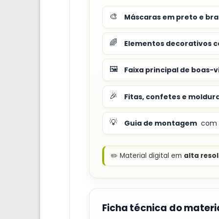
🎨
Máscaras em preto e br
🌈
Elementos decorativos c
🖼️
Faixa principal de boas-
🎉
Fitas, confetes e moldura
💡
Guia de montagem
com s
✏️ Material digital em
alta reso
Ficha técnica do materi