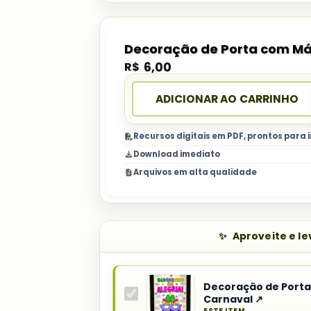
Decoração de Porta com Má
R$
6,00
ADICIONAR AO CARRINHO
Recursos digitais em PDF, prontos para
Download imediato
Arquivos em alta qualidade
Aproveite e l
Decoração de Port
Carnaval ↗
ESTE ITEM