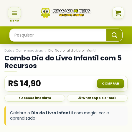
Skip
to
content
Pesquisar
por:
Datas Comemorativas
/
Dia Nacional do Livro Infantil
Combo Dia do Livro Infantil com 5
Recursos
R$
14,90
COMPRAR
⚡ Acesso imediato
📥 WhatsApp e e-mail
Celebre o
Dia do Livro Infantil
com magia, cor e
aprendizado!