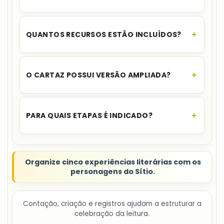
O acesso é instantâneo.
Assim que o
pagamento for aprovado, você recebe o link
QUANTOS RECURSOS ESTÃO INCLUÍDOS?
para download no seu e-mail e no WhatsApp,
além de ficar disponível na sua área de cliente.
O combo reúne
cinco recursos
sobre leitura e
personagens do Sítio.
O CARTAZ POSSUI VERSÃO AMPLIADA?
Sim. Há uma versão A4 e outra
ampliada em
nove folhas
.
PARA QUAIS ETAPAS É INDICADO?
O cadastro indica
Educação Infantil e anos
iniciais
.
Organize cinco experiências literárias com os
personagens do Sítio.
Contação, criação e registros ajudam a estruturar a
celebração da leitura.