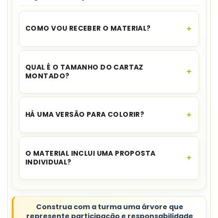
COMO VOU RECEBER O MATERIAL?
O acesso é instantâneo.
Assim que o
pagamento for aprovado, você recebe o link
QUAL É O TAMANHO DO CARTAZ
para download no seu e-mail e no WhatsApp,
MONTADO?
além de ficar disponível na sua área de cliente.
A montagem mede aproximadamente
76 x 52
cm
.
HÁ UMA VERSÃO PARA COLORIR?
Sim. O cartaz possui
versão com borda
colorida e versão para colorir
.
O MATERIAL INCLUI UMA PROPOSTA
INDIVIDUAL?
Sim. Uma
atividade complementar em A4
acompanha o cartaz coletivo.
Construa com a turma uma árvore que
represente participação e responsabilidade