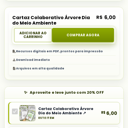
R$
6,00
Cartaz Colaborativo Árvore Dia
do Meio Ambiente
ADICIONAR AO
COMPRAR AGORA
CARRINHO
Recursos digitais em PDF, prontos para impressão
Download imediato
Arquivos em alta qualidade
Aproveite e leve junto com 20% OFF
Cartaz Colaborativo Árvore
R$
6,00
Dia do Meio Ambiente ↗
ESTE ITEM
Produto