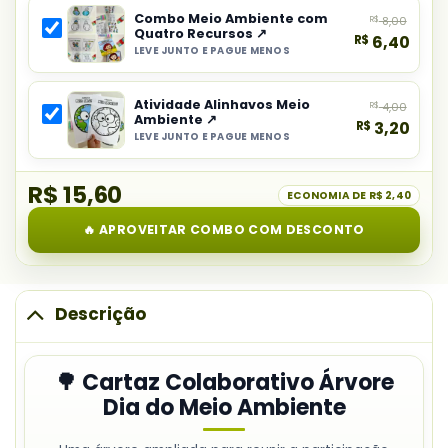
principal
Combo Meio Ambiente com
R$
8,00
do
Quatro Recursos ↗
R$
6,40
combo:
LEVE JUNTO E PAGUE MENOS
Selecionar
Cartaz
item
Colaborativo
Atividade Alinhavos Meio
R$
4,00
do
Árvore
Ambiente ↗
R$
3,20
combo:
Dia
LEVE JUNTO E PAGUE MENOS
Selecionar
Combo
do
item
Meio
Meio
R$ 15,60
do
ECONOMIA DE
R$ 2,40
Ambiente
Ambiente
combo:
com
🔥 APROVEITAR COMBO COM DESCONTO
Atividade
Quatro
Alinhavos
Recursos
Meio
Ambiente
Descrição
🌳 Cartaz Colaborativo Árvore
Dia do Meio Ambiente