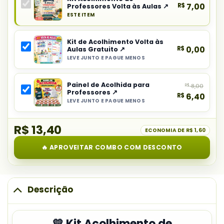
R$
7,00
Professores Volta às Aulas ↗
ESTE ITEM
Produto
principal
Kit de Acolhimento Volta às
do
R$
0,00
Aulas Gratuito ↗
combo:
LEVE JUNTO E PAGUE MENOS
Selecionar
Kit
item
Acolhimento
Painel de Acolhida para
R$
8,00
do
de
Professores ↗
R$
6,40
combo:
Professores
LEVE JUNTO E PAGUE MENOS
Selecionar
Kit
Volta
item
de
às
R$ 13,40
do
ECONOMIA DE
R$ 1,60
Acolhimento
Aulas
combo:
Volta
🔥 APROVEITAR COMBO COM DESCONTO
Painel
às
de
Aulas
Acolhida
Gratuito
para
Descrição
Professores
💛 Kit Acolhimento de