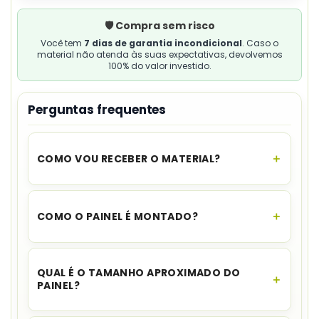
🛡️ Compra sem risco
Você tem
7 dias de garantia incondicional
. Caso o
material não atenda às suas expectativas, devolvemos
100% do valor investido.
Perguntas frequentes
COMO VOU RECEBER O MATERIAL?
O acesso é instantâneo.
Assim que o
pagamento for aprovado, você recebe o link
COMO O PAINEL É MONTADO?
para download no seu e-mail e no WhatsApp,
além de ficar disponível na sua área de cliente.
As
16 folhas A4
formam um mosaico de quatro
linhas por quatro colunas.
QUAL É O TAMANHO APROXIMADO DO
PAINEL?
Depois de montado, o painel mede