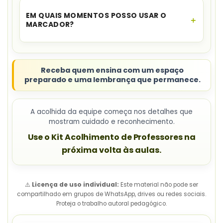
aproximadamente
112 cm x 78 cm
.
EM QUAIS MOMENTOS POSSO USAR O
MARCADOR?
Entregue o marcador na
acolhida, reunião
pedagógica ou planejamento
da equipe
escolar.
Receba quem ensina com um espaço
preparado e uma lembrança que permanece.
A acolhida da equipe começa nos detalhes que
mostram cuidado e reconhecimento.
Use o Kit Acolhimento de Professores na
próxima volta às aulas.
⚠️
Licença de uso individual:
Este material não pode ser
compartilhado em grupos de WhatsApp, drives ou redes sociais.
Proteja o trabalho autoral pedagógico.