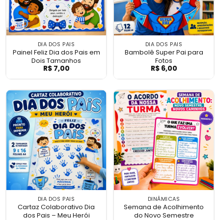
DIA DOS PAIS
DIA DOS PAIS
Painel Feliz Dia dos Pais em
Bambolê Super Pai para
Dois Tamanhos
Fotos
R$
7,00
R$
6,00
Painel Feliz Dia dos Pais em Dois Tamanh
Bambolê Super P
DIA DOS PAIS
DINÂMICAS
Cartaz Colaborativo Dia
Semana de Acolhimento
dos Pais – Meu Herói
do Novo Semestre