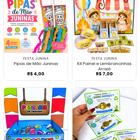
FESTA JUNINA
FESTA JUNINA
Pipas de Mão Juninas
Kit Painel e Lembrancinhas
Arraiá
R$
4,00
R$
7,00
Pipas de Mão Juninas
Kit Painel e Lem