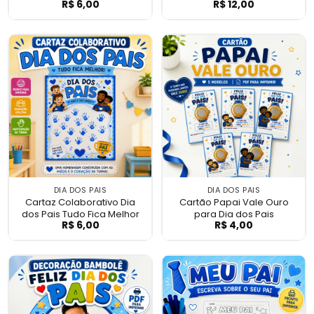
R$
6,00
R$
12,00
Cartaz Colaborativo Dia dos Pais - Meu He
Semana de Acol
DIA DOS PAIS
DIA DOS PAIS
Cartaz Colaborativo Dia
Cartão Papai Vale Ouro
dos Pais Tudo Fica Melhor
para Dia dos Pais
R$
6,00
R$
4,00
Cartaz Colaborativo Dia dos Pais Tudo Fi
Cartão Papai Val