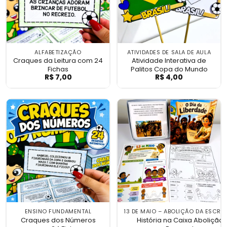
ALFABETIZAÇÃO
ATIVIDADES DE SALA DE AULA
Craques da Leitura com 24
Atividade Interativa de
Fichas
Palitos Copa do Mundo
R$
7,00
R$
4,00
Craques da Leitura com 24 Fichas
Atividade Inter
ENSINO FUNDAMENTAL
13 DE MAIO – ABOLIÇÃO DA ESCR
Craques dos Números
História na Caixa Abolição