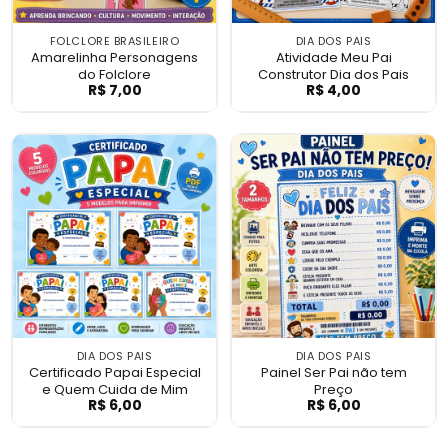
FOLCLORE BRASILEIRO
DIA DOS PAIS
Amarelinha Personagens
Atividade Meu Pai
do Folclore
Construtor Dia dos Pais
R$
7,00
R$
4,00
Amarelinha Personagens do Folclore
Atividade Meu Pa
DIA DOS PAIS
DIA DOS PAIS
Certificado Papai Especial
Painel Ser Pai não tem
e Quem Cuida de Mim
Preço
R$
6,00
R$
6,00
Certificado Papai Especial e Quem Cuida
Painel Ser Pai n