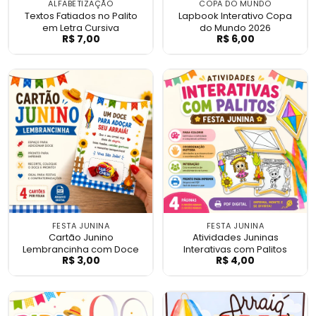
ALFABETIZAÇÃO
COPA DO MUNDO
Textos Fatiados no Palito
Lapbook Interativo Copa
em Letra Cursiva
do Mundo 2026
R$
7,00
R$
6,00
Textos Fatiados no Palito em Letra Cursiv
Lapbook Interat
FESTA JUNINA
FESTA JUNINA
Cartão Junino
Atividades Juninas
Lembrancinha com Doce
Interativas com Palitos
R$
3,00
R$
4,00
Cartão Junino Lembrancinha com Doce
Atividades Junin