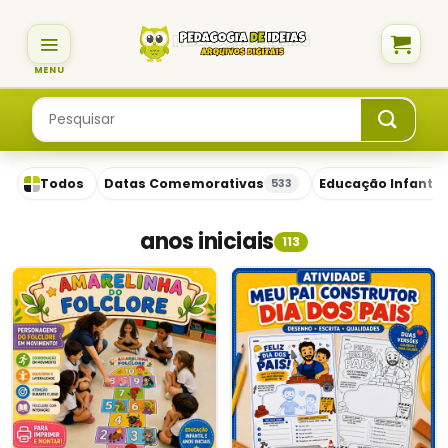
Skip
to
content
Pesquisar
por:
Todos
Datas Comemorativas
Educação Infantil
533
anos iniciais
113