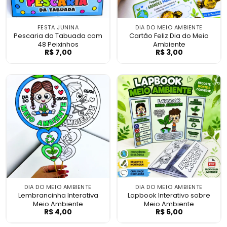
FESTA JUNINA
DIA DO MEIO AMBIENTE
Pescaria da Tabuada com
Cartão Feliz Dia do Meio
48 Peixinhos
Ambiente
R$
7,00
R$
3,00
Pescaria da Tabuada com 48 Peixinhos
Cartão Feliz Dia
DIA DO MEIO AMBIENTE
DIA DO MEIO AMBIENTE
Lembrancinha Interativa
Lapbook Interativo sobre
Meio Ambiente
Meio Ambiente
R$
4,00
R$
6,00
Lembrancinha Interativa Meio Ambiente
Lapbook Interat