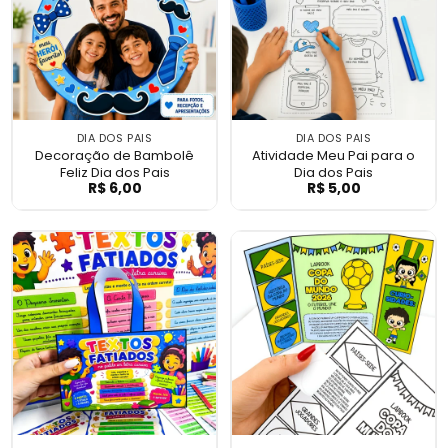
DIA DOS PAIS
DIA DOS PAIS
Decoração de Bambolê
Atividade Meu Pai para o
Feliz Dia dos Pais
Dia dos Pais
R$
6,00
R$
5,00
Decoração de Bambolê Feliz Dia dos Pais
Atividade Meu Pa