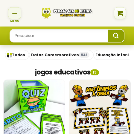
Skip
to
content
Pesquisar
por:
Todos
Datas Comemorativas
Educação Infantil
532
jogos educativos
13