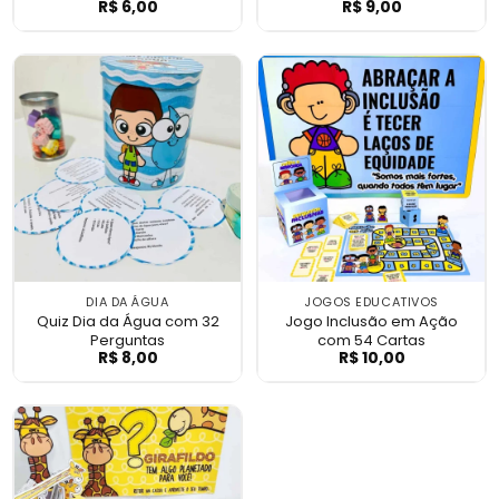
R$
6,00
R$
9,00
Minhas Atividades de Páscoa
Quiz da Água c
DIA DA ÁGUA
JOGOS EDUCATIVOS
Quiz Dia da Água com 32
Jogo Inclusão em Ação
Perguntas
com 54 Cartas
R$
8,00
R$
10,00
Quiz Dia da Água com 32 Perguntas
Jogo Inclusão e