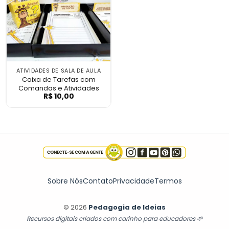
ATIVIDADES DE SALA DE AULA
Caixa de Tarefas com
Comandas e Atividades
R$
10,00
Caixa de Tarefas com Comandas e Ativi
Sobre Nós
Contato
Privacidade
Termos
© 2026
Pedagogia de Ideias
Recursos digitais criados com carinho para educadores 🌱