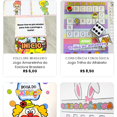
FOLCLORE BRASILEIRO
CONSCIÊNCIA FONOLÓGICA
Jogo Amarelinha do
Jogo Trilha do Alfabeto
Folclore Brasileiro
R$
6,00
R$
8,50
Jogo Amarelinha do Folclore Brasileiro
Jogo Trilha do A