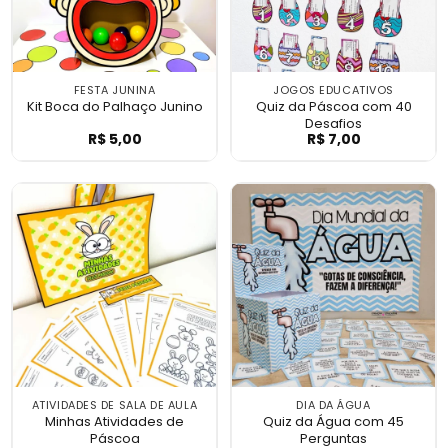
FESTA JUNINA
JOGOS EDUCATIVOS
Kit Boca do Palhaço Junino
Quiz da Páscoa com 40
Desafios
R$
5,00
R$
7,00
Kit Boca do Palhaço Junino
Quiz da Páscoa 
ATIVIDADES DE SALA DE AULA
DIA DA ÁGUA
Minhas Atividades de
Quiz da Água com 45
Páscoa
Perguntas