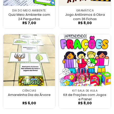
DIA DO MEIO AMBIENTE
GRAMÁTICA
Quiz Meio Ambiente com
Jogo Antônimos à Obra
24 Perguntas
com 36 Fichas
R$
7,00
R$
8,00
Quiz Meio Ambiente com 24 Perguntas
Jogo Antônimos 
CIÊNCIAS
KIT SALA DE AULA
Amarelinha Dia da Árvore
Kit de Frações com Jogos
e Painel
R$
6,00
R$
8,00
Amarelinha Dia da Árvore
Kit de Frações c