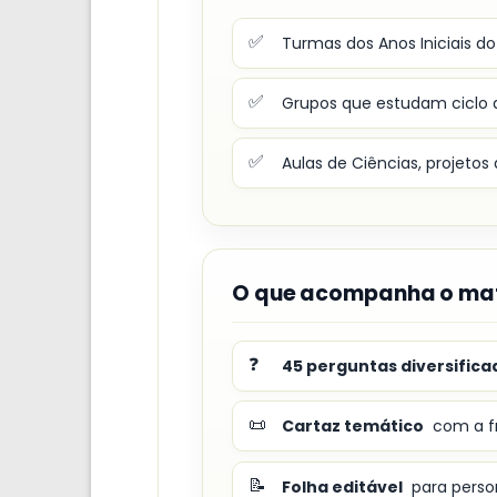
✅
Turmas dos Anos Iniciais d
✅
Grupos que estudam ciclo 
✅
Aulas de Ciências, projetos
O que acompanha o mat
❓
45 perguntas diversifica
📜
Cartaz temático
com a fr
📝
Folha editável
para person