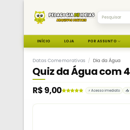
Skip
to
Pesquisar
content
por:
INÍCIO
LOJA
POR ASSUNTO
Datas Comemorativas
/
Dia da Água
Quiz da Água com 4
R$
9,00
⚡ Acesso imediato
📥
Avaliado
1
como
5.00
de 5, com
baseado em
avaliação
de cliente