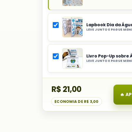
Produto
principal
do
Lapbook Dia da Águ
combo:
LEVE JUNTO E PAGUE MEN
Quiz
Selecionar
da
item
Água
do
com
Livro Pop-Up sobre 
combo:
45
LEVE JUNTO E PAGUE MEN
Lapbook
Perguntas
Selecionar
Dia
item
da
do
Água
R$ 21,00
combo:
Livro
🔥 A
Pop-
ECONOMIA DE
R$ 3,00
Up
sobre
Água