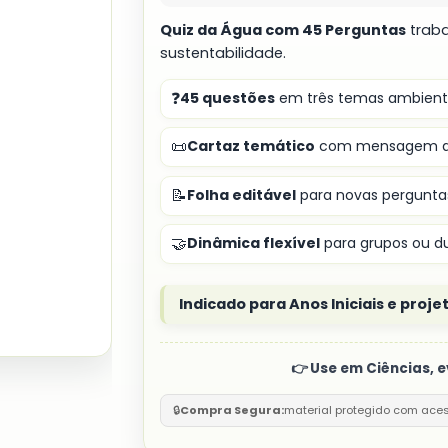
Quiz da Água com 45 Perguntas
traba
sustentabilidade.
❓
45 questões
em três temas ambienta
📜
Cartaz temático
com mensagem de
📝
Folha editável
para novas perguntas
🤝
Dinâmica flexível
para grupos ou du
Indicado para Anos Iniciais e proje
👉 Use em Ciências, 
🔒
Compra Segura:
material protegido com ace