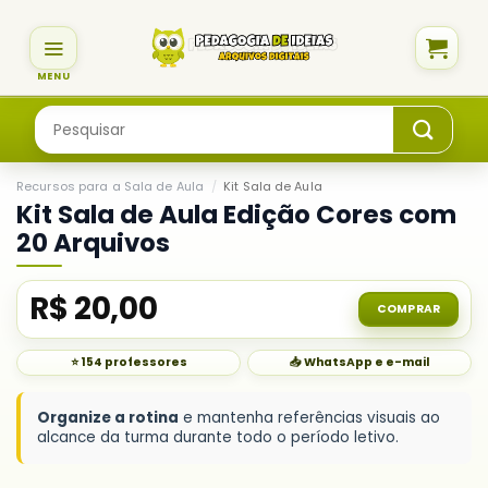
Skip
to
content
Pesquisar
por:
Recursos para a Sala de Aula
/
Kit Sala de Aula
Kit Sala de Aula Edição Cores com
20 Arquivos
R$
20,00
COMPRAR
⭐ 154 professores
📥 WhatsApp e e-mail
Organize a rotina
e mantenha referências visuais ao
alcance da turma durante todo o período letivo.