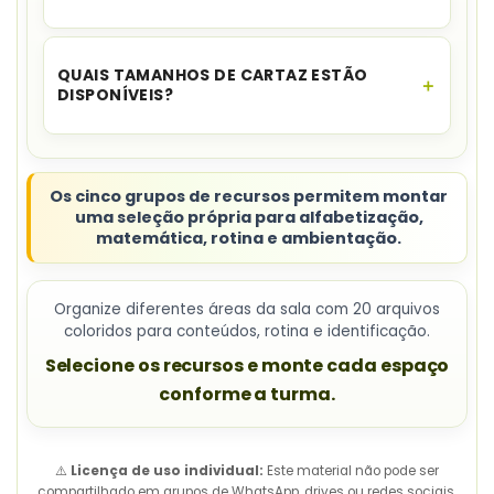
A fonte confirma edição em Word apenas para o
componente Tudo sobre o professor; o contrato
QUAIS TAMANHOS DE CARTAZ ESTÃO
não é editável.
DISPONÍVEIS?
Há versões A4 e cartazes ampliados compostos
por quatro folhas A4.
Os cinco grupos de recursos permitem montar
uma seleção própria para alfabetização,
matemática, rotina e ambientação.
Organize diferentes áreas da sala com 20 arquivos
coloridos para conteúdos, rotina e identificação.
Selecione os recursos
e monte cada espaço
conforme a turma.
⚠️
Licença de uso individual:
Este material não pode ser
compartilhado em grupos de WhatsApp, drives ou redes sociais.