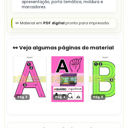
apresentação, porta temática, moldura e
marcadores.
✏️ Material em
PDF digital
pronto para impressão.
👀 Veja algumas páginas do material
Pág. 3
Pág. 4
Pág. 5