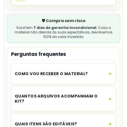
🛡️ Compra sem risco
Você tem
7 dias de garantia incondicional
. Caso o
material não atenda às suas expectativas, devolvemos
100% do valor investido.
Perguntas frequentes
COMO VOU RECEBER O MATERIAL?
O acesso é instantâneo.
Assim que o
pagamento for aprovado, você recebe o link
QUANTOS ARQUIVOS ACOMPANHAM O
para download no seu e-mail e no WhatsApp,
KIT?
além de ficar disponível na sua área de cliente.
O conjunto reúne 20 arquivos e mais de 200
páginas.
QUAIS ITENS SÃO EDITÁVEIS?