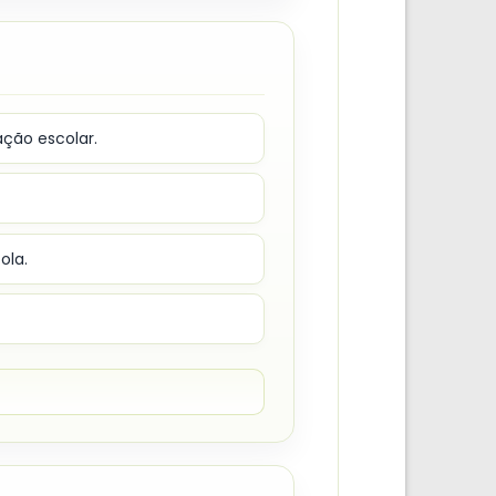
ação escolar.
ola.