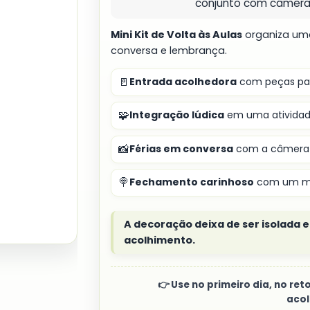
conjunto com câmera d
Mini Kit de Volta às Aulas
organiza um
conversa e lembrança.
🚪
Entrada acolhedora
com peças para
🧩
Integração lúdica
em uma atividad
📸
Férias em conversa
com a câmera 
🍭
Fechamento carinhoso
com um mod
A decoração deixa de ser isolada 
acolhimento.
👉 Use no primeiro dia, no r
acol