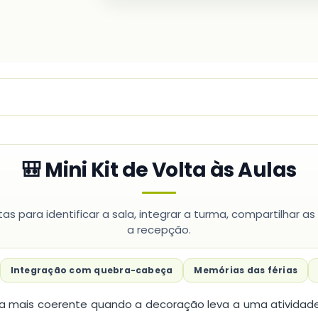
Professores
Volta
às
Aulas
🎒 Mini Kit de Volta às Aulas
s para identificar a sala, integrar a turma, compartilhar as
a recepção.
Integração com quebra-cabeça
Memórias das férias
ica mais coerente quando a decoração leva a uma atividad