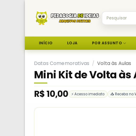
Skip
to
Pesquisar
content
por:
INÍCIO
LOJA
POR ASSUNTO
Datas Comemorativas
/
Volta às Aulas
Mini Kit de Volta às
R$
10,00
⚡ Acesso imediato
📥 Receba no 