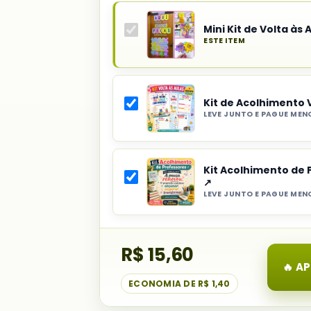
Mini Kit de Volta às 
ESTE ITEM
Produto
principal
do
Kit de Acolhimento 
combo:
LEVE JUNTO E PAGUE MEN
Mini
Selecionar
Kit
item
de
do
Volta
Kit Acolhimento de 
combo:
↗
às
Kit
LEVE JUNTO E PAGUE MEN
Aulas
Selecionar
de
item
Acolhimento
do
Volta
R$ 15,60
combo:
às
Kit
🔥 A
Aulas
Acolhimento
ECONOMIA DE
R$ 1,40
Gratuito
de