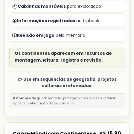
📦
Caixinhas montáveis
para exploração
📖
Informações registradas
no flipbook
🎲
Revisão em jogo
pela memória
Os continentes aparecem em recursos de
montagem, leitura, registro e revisão.
👉 Use em sequências de geografia, projetos
culturais e retomadas.
🔒
Compra Segura:
material protegido com acesso vitalício
após a confirmação do pagamento.
R$
16,90
Caixa-Múndi com Continentes e