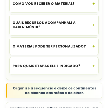
COMO VOU RECEBER O MATERIAL?
O acesso é instantâneo.
Assim que o
pagamento for aprovado, você recebe o link
QUAIS RECURSOS ACOMPANHAM A
para download no seu e-mail e no WhatsApp,
CAIXA-MÚNDI?
além de ficar disponível na sua área de cliente.
Há caixinhas, cards, flipbook, memória, dois
pôsteres, Meu Lugar no Mundo e sugestão de
O MATERIAL PODE SER PERSONALIZADO?
plano de aula.
Sim. Os arquivos editáveis permitem incluir o
nome da turma e da escola.
PARA QUAIS ETAPAS ELE É INDICADO?
A indicação contempla Ensino Fundamental I e II.
Organize a sequência e deixe os continentes
ao alcance das mãos e do olhar.