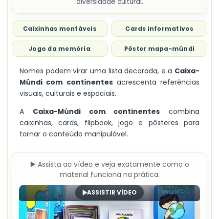
diversidade cultural.
Caixinhas montáveis
Cards informativos
Jogo da memória
Pôster mapa-múndi
Nomes podem virar uma lista decorada, e a
Caixa-
Múndi com continentes
acrescenta referências
visuais, culturais e espaciais.
A
Caixa-Múndi com continentes
combina
caixinhas, cards, flipbook, jogo e pôsteres para
tornar o conteúdo manipulável.
▶️ Assista ao vídeo e veja exatamente como o
material funciona na prática.
ASSISTIR VÍDEO