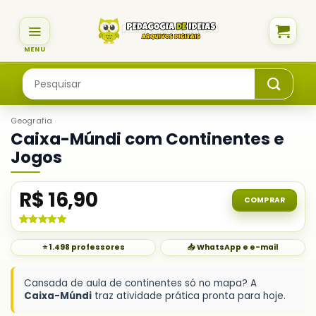
Skip
to
content
Pesquisar
por:
Geografia
Caixa-Múndi com Continentes e
Jogos
R$
16,90
COMPRAR
Avaliado
5
como
5.00
⭐ 1.498 professores
📥 WhatsApp e e-mail
de 5, com
baseado em
avaliações
de clientes
Cansada de aula de continentes só no mapa? A
Caixa-Múndi
traz atividade prática pronta para hoje.