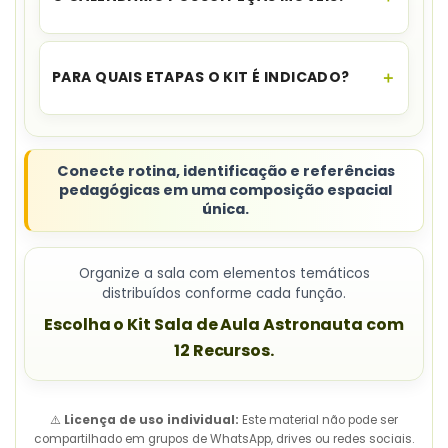
Sim. O calendário é descrito com peças móveis e
mede 53 cm por 76 cm.
PARA QUAIS ETAPAS O KIT É INDICADO?
A indicação contempla Educação Infantil e Anos
Iniciais.
Conecte rotina, identificação e referências
pedagógicas em uma composição espacial
única.
Organize a sala com elementos temáticos
distribuídos conforme cada função.
Escolha o Kit Sala de Aula Astronauta com
12 Recursos.
⚠️
Licença de uso individual:
Este material não pode ser
compartilhado em grupos de WhatsApp, drives ou redes sociais.