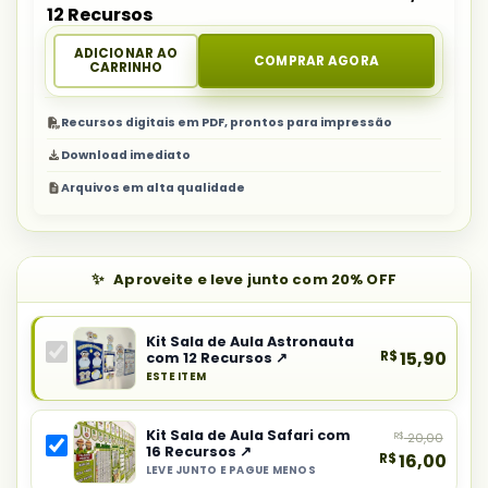
12 Recursos
ADICIONAR AO
COMPRAR AGORA
CARRINHO
Recursos digitais em PDF, prontos para impressão
Download imediato
Arquivos em alta qualidade
Aproveite e leve junto com 20% OFF
Kit Sala de Aula Astronauta
R$
15,90
com 12 Recursos ↗
ESTE ITEM
Produto
principal
Kit Sala de Aula Safari com
R$
20,00
do
16 Recursos ↗
R$
16,00
combo:
LEVE JUNTO E PAGUE MENOS
Selecionar