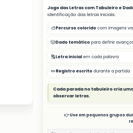
Jogo das Letras com Tabuleiro e Dad
identificação das letras iniciais.
🎨
Percurso colorido
com imagens var
🎲
Dado temático
para definir avanço
🔠
Letra inicial
em cada palavra
✏️
Registro escrito
durante a partida
Cada parada no tabuleiro cria um
observar letras.
👉 Use em pequenos grupos dur
r