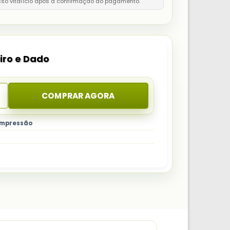
sso vitalício após a confirmação do pagamento.
iro e Dado
COMPRAR AGORA
 impressão