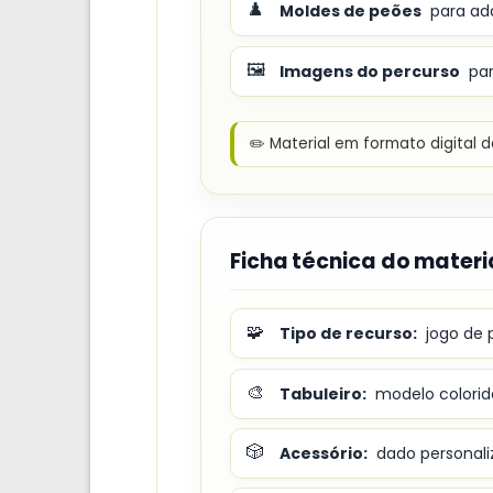
♟️
Moldes de peões
para ada
🖼️
Imagens do percurso
par
✏️ Material em formato digital d
Ficha técnica do materi
🧩
Tipo de recurso:
jogo de p
🎨
Tabuleiro:
modelo colorido
🎲
Acessório:
dado personali