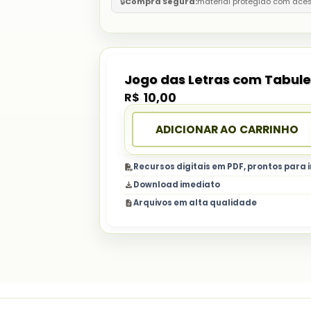
🔒
Compra Segura:
material protegido com ace
Jogo das Letras com Tabule
R$
10,00
ADICIONAR AO CARRINHO
Recursos digitais em PDF, prontos para
Download imediato
Arquivos em alta qualidade