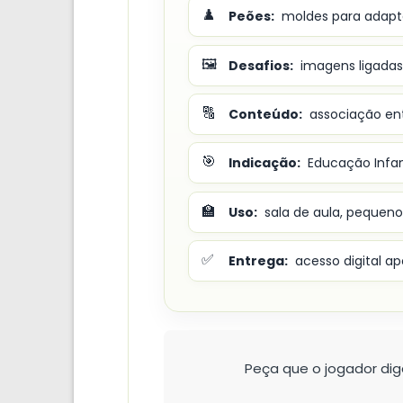
♟️
Peões:
moldes para adapta
🖼️
Desafios:
imagens ligadas 
🔠
Conteúdo:
associação entr
🎯
Indicação:
Educação Infan
🏫
Uso:
sala de aula, pequeno
✅
Entrega:
acesso digital 
Peça que o jogador diga