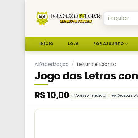
Skip
to
Pesquisar
content
por:
INÍCIO
LOJA
POR ASSUNTO
Alfabetização
/
Leitura e Escrita
Jogo das Letras co
R$
10,00
⚡ Acesso imediato
📥 Receba no 