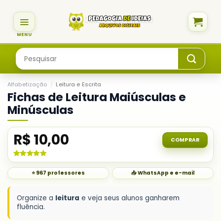
Skip
to
content
Pesquisar
por:
Alfabetização
/
Leitura e Escrita
Fichas de Leitura Maiúsculas e
Minúsculas
R$
10,00
COMPRAR
Avaliado
1
como
5.00
⭐ 967 professores
📥 WhatsApp e e-mail
de 5, com
baseado em
avaliação
de cliente
Organize a
leitura
e veja seus alunos ganharem
fluência.