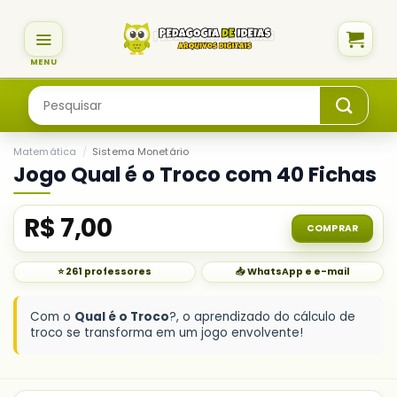
Skip
to
content
Pesquisar
por:
Matemática
/
Sistema Monetário
Jogo Qual é o Troco com 40 Fichas
R$
7,00
COMPRAR
⭐ 261 professores
📥 WhatsApp e e-mail
Com o
Qual é o Troco
?, o aprendizado do cálculo de
troco se transforma em um jogo envolvente!