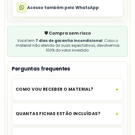
Acesso também pelo WhatsApp
🛡️ Compra sem risco
Você tem
7 dias de garantia incondicional
. Caso o
material não atenda às suas expectativas, devolvemos
100% do valor investido.
Perguntas frequentes
COMO VOU RECEBER O MATERIAL?
O acesso é instantâneo.
Assim que o
pagamento for aprovado, você recebe o link
QUANTAS FICHAS ESTÃO INCLUÍDAS?
para download no seu e-mail e no WhatsApp,
além de ficar disponível na sua área de cliente.
O jogo reúne
40 fichas ilustradas
.