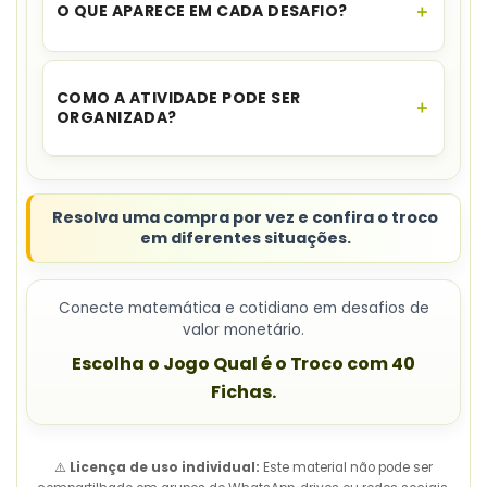
O QUE APARECE EM CADA DESAFIO?
As situações apresentam produtos, preços e
formas de pagamento.
COMO A ATIVIDADE PODE SER
ORGANIZADA?
O material pode ser usado individualmente, em
duplas, grupos ou estações.
Resolva uma compra por vez e confira o troco
em diferentes situações.
Conecte matemática e cotidiano em desafios de
valor monetário.
Escolha o Jogo Qual é o Troco com 40
Fichas.
⚠️
Licença de uso individual:
Este material não pode ser