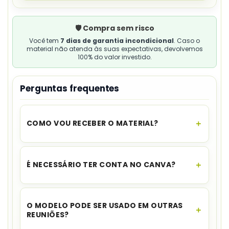
🛡️ Compra sem risco
Você tem
7 dias de garantia incondicional
. Caso o
material não atenda às suas expectativas, devolvemos
100% do valor investido.
Perguntas frequentes
COMO VOU RECEBER O MATERIAL?
O acesso é instantâneo.
Assim que o
pagamento for aprovado, você recebe o link
É NECESSÁRIO TER CONTA NO CANVA?
para download no seu e-mail e no WhatsApp,
além de ficar disponível na sua área de cliente.
Sim. A fonte informa que uma
conta gratuita no
Canva
permite acessar e editar o template.
O MODELO PODE SER USADO EM OUTRAS
REUNIÕES?