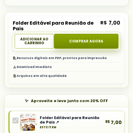
R$
7,00
Folder Editável para Reunião de
Pais
ADICIONAR AO
COMPRAR AGORA
CARRINHO
Recursos digitais em PDF, prontos para impressão
Download imediato
Arquivos em alta qualidade
Aproveite e leve junto com 20% OFF
Folder Editável para Reunião
R$
7,00
de Pais ↗
ESTE ITEM
Produto