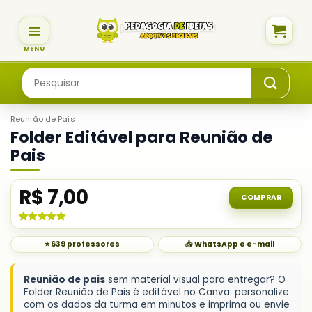
Skip
to
content
Pesquisar
por:
Reunião de Pais
Folder Editável para Reunião de
Pais
R$
7,00
COMPRAR
Avaliado
2
como
5.00
⭐ 639 professores
📥 WhatsApp e e-mail
de 5, com
baseado em
avaliações
de clientes
Reunião de pais
sem material visual para entregar? O
Folder Reunião de Pais é editável no Canva: personalize
com os dados da turma em minutos e imprima ou envie