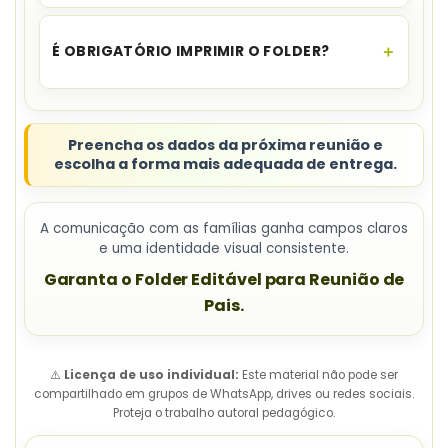
Sim. O
template é reutilizável
; basta atualizar
os campos antes de exportar novamente.
É OBRIGATÓRIO IMPRIMIR O FOLDER?
Não. Após a edição, ele pode ser
impresso ou
enviado pelo WhatsApp ou e-mail
.
Preencha os dados da próxima reunião e
escolha a forma mais adequada de entrega.
A comunicação com as famílias ganha campos claros
e uma identidade visual consistente.
Garanta o Folder Editável para Reunião de
Pais.
⚠️
Licença de uso individual:
Este material não pode ser
compartilhado em grupos de WhatsApp, drives ou redes sociais.
Proteja o trabalho autoral pedagógico.