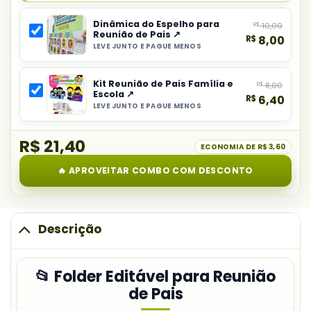
principal
Dinâmica do Espelho para
R$
10,00
do
Reunião de Pais ↗
R$
8,00
combo:
LEVE JUNTO E PAGUE MENOS
Selecionar
Folder
item
Editável
Kit Reunião de Pais Família e
R$
8,00
do
para
Escola ↗
R$
6,40
combo:
Reunião
LEVE JUNTO E PAGUE MENOS
Selecionar
Dinâmica
de
item
do
Pais
R$ 21,40
do
ECONOMIA DE
R$ 3,60
Espelho
combo:
para
🔥 APROVEITAR COMBO COM DESCONTO
Kit
Reunião
Reunião
de
de
Pais
Pais
Descrição
Família
e
📂 Folder Editável para Reunião
Escola
de Pais