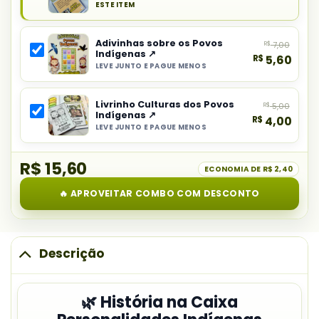
ESTE ITEM
Produto
principal
Adivinhas sobre os Povos
R$
7,00
do
Indígenas ↗
R$
5,60
combo:
LEVE JUNTO E PAGUE MENOS
Selecionar
História
item
na
Livrinho Culturas dos Povos
R$
5,00
do
Caixa
Indígenas ↗
R$
4,00
combo:
Personalidades
LEVE JUNTO E PAGUE MENOS
Selecionar
Adivinhas
Indígenas
item
sobre
R$ 15,60
do
ECONOMIA DE
R$ 2,40
os
combo:
Povos
🔥 APROVEITAR COMBO COM DESCONTO
Livrinho
Indígenas
Culturas
dos
Povos
Descrição
Indígenas
🌿 História na Caixa