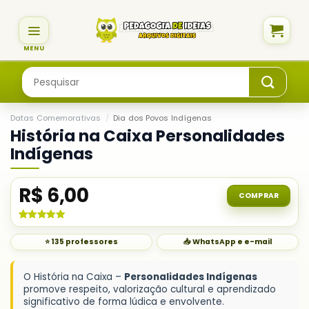
Skip
to
content
Pesquisar
por:
Datas Comemorativas
/
Dia dos Povos Indígenas
História na Caixa Personalidades
Indígenas
R$
6,00
COMPRAR
Avaliado
1
como
5.00
⭐ 135 professores
📥 WhatsApp e e-mail
de 5, com
baseado em
avaliação
de cliente
O História na Caixa –
Personalidades Indígenas
promove respeito, valorização cultural e aprendizado
significativo de forma lúdica e envolvente.