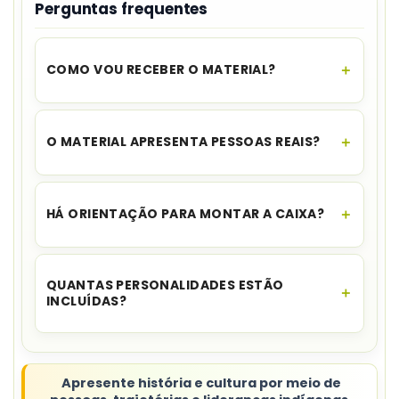
Perguntas frequentes
COMO VOU RECEBER O MATERIAL?
O acesso é instantâneo.
Assim que o
pagamento for aprovado, você recebe o link
O MATERIAL APRESENTA PESSOAS REAIS?
para download no seu e-mail e no WhatsApp,
além de ficar disponível na sua área de cliente.
Sim. O conteúdo aborda
personalidades
indígenas e suas trajetórias
.
HÁ ORIENTAÇÃO PARA MONTAR A CAIXA?
Sim. A compra inclui um
vídeo tutorial com
passo a passo
.
QUANTAS PERSONALIDADES ESTÃO
INCLUÍDAS?
O cadastro
não informa a quantidade
nem
apresenta uma lista nominal.
Apresente história e cultura por meio de