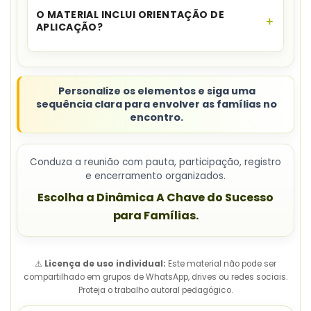
coordenadoras e gestoras da Educação Infantil e
O MATERIAL INCLUI ORIENTAÇÃO DE
Ensino Fundamental.
APLICAÇÃO?
Sim. O conjunto reúne roteiro, passo a passo e
material de apoio.
Personalize os elementos e siga uma
sequência clara para envolver as famílias no
encontro.
Conduza a reunião com pauta, participação, registro
e encerramento organizados.
Escolha a Dinâmica A Chave do Sucesso
para Famílias.
⚠️
Licença de uso individual:
Este material não pode ser
compartilhado em grupos de WhatsApp, drives ou redes sociais.
Proteja o trabalho autoral pedagógico.