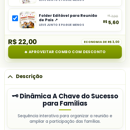
Selecionar
Dinâmica
item
A
Folder Editável para Reunião
R$
7,00
do
Chave
de Pais ↗
R$
5,60
combo:
do
LEVE JUNTO E PAGUE MENOS
Selecionar
Kit
Sucesso
item
Reunião
para
R$ 22,00
do
ECONOMIA DE
R$ 3,00
de
Famílias
combo:
Pais
🔥 APROVEITAR COMBO COM DESCONTO
Folder
Família
Editável
e
para
Escola
Reunião
Descrição
de
Pais
🗝️ Dinâmica A Chave do Sucesso
para Famílias
Sequência interativa para organizar a reunião e
ampliar a participação das famílias.