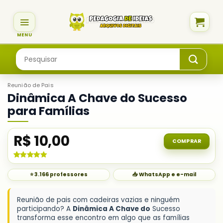
Skip
to
content
Pesquisar
por:
Reunião de Pais
Dinâmica A Chave do Sucesso
para Famílias
R$
10,00
COMPRAR
Avaliado
6
como
5.00
⭐ 3.166 professores
📥 WhatsApp e e-mail
de 5, com
baseado em
avaliações
de clientes
Reunião de pais com cadeiras vazias e ninguém
participando? A
Dinâmica A Chave do
Sucesso
transforma esse encontro em algo que as famílias