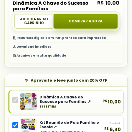
R$
10,00
Dinâmica A Chave do Sucesso
para Famílias
ADICIONAR AO
COMPRAR AGORA
CARRINHO
Recursos digitais em PDF, prontos para impressão
Download imediato
Arquivos em alta qualidade
Aproveite e leve junto com 20% OFF
Dinâmica A Chave do
R$
10,00
Sucesso para Famílias ↗
ESTE ITEM
Produto
principal
Kit Reunião de Pais Família e
R$
8,00
do
Escola ↗
R$
6,40
combo:
LEVE JUNTO E PAGUE MENOS