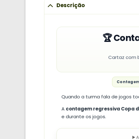
Descrição
🏆 Cont
Cartaz com b
Contagem
Quando a turma fala de jogos tod
A
contagem regressiva Copa 
e durante os jogos.
▶️ 