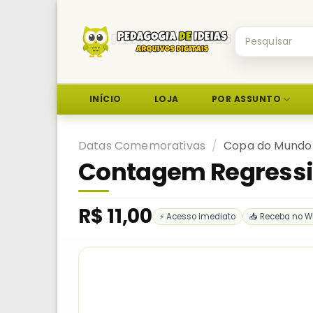
Skip
to
Pesquisar
content
por:
INÍCIO
LOJA
POR ASSUNTO
Datas Comemorativas
/
Copa do Mundo
Contagem Regressi
R$
11,00
⚡ Acesso imediato
📥 Receba no W