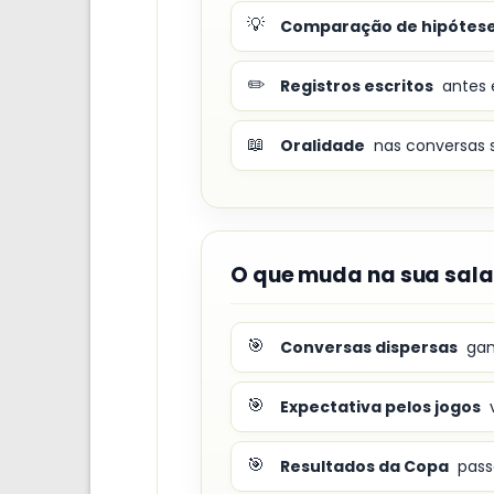
💡
Comparação de hipótes
✏️
Registros escritos
antes 
📖
Oralidade
nas conversas s
O que muda na sua sala
🎯
Conversas dispersas
gan
🎯
Expectativa pelos jogos
v
🎯
Resultados da Copa
pass