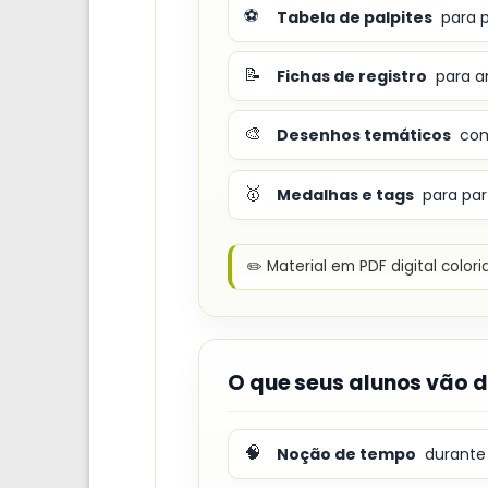
⚽
Tabela de palpites
para p
📝
Fichas de registro
para an
🎨
Desenhos temáticos
com
🥇
Medalhas e tags
para par
✏️ Material em PDF digital color
O que seus alunos vão 
🧠
Noção de tempo
durante