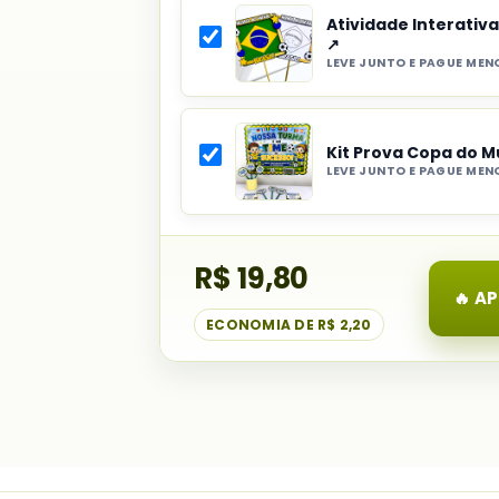
do
Atividade Interativ
combo:
↗
Contagem
LEVE JUNTO E PAGUE MEN
Selecionar
Regressiva
item
para
do
a
Kit Prova Copa do 
combo:
Copa
LEVE JUNTO E PAGUE MEN
Atividade
do
Selecionar
Interativa
Mundo
item
de
do
Palitos
R$ 19,80
combo:
Copa
Kit
🔥 A
do
Prova
ECONOMIA DE
R$ 2,20
Mundo
Copa
do
Mundo