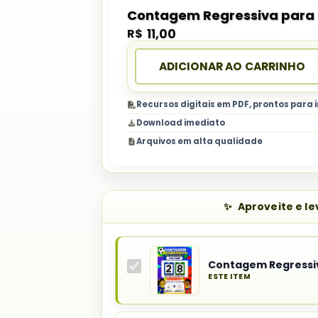
Contagem Regressiva para
R$
11,00
ADICIONAR AO CARRINHO
Recursos digitais em PDF, prontos para
Download imediato
Arquivos em alta qualidade
Aproveite e l
Contagem Regressi
ESTE ITEM
Produto
principal