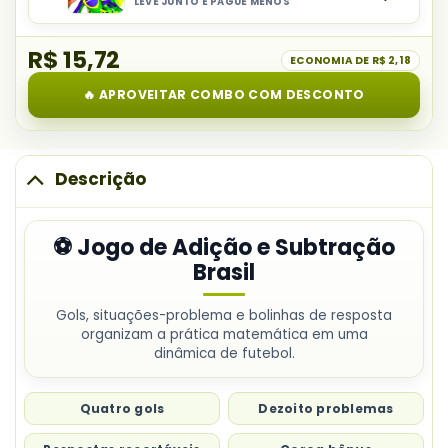
e
LEVE JUNTO E PAGUE MENOS
Selecionar
Pranchas
Subtração
item
de
Brasil
R$ 15,72
do
ECONOMIA DE
R$ 2,18
Adição
combo:
e
🔥 APROVEITAR COMBO COM DESCONTO
Atividade
Subtração
Interativa
Pipa
de
Descrição
Mão
Brasil
⚽ Jogo de Adição e Subtração
Brasil
Gols, situações-problema e bolinhas de resposta
organizam a prática matemática em uma
dinâmica de futebol.
Quatro gols
Dezoito problemas