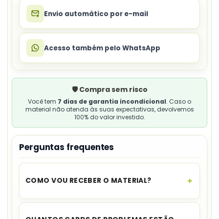
Envio automático por e-mail
Acesso também pelo WhatsApp
🛡️ Compra sem risco
Você tem
7 dias de garantia incondicional
. Caso o
material não atenda às suas expectativas, devolvemos
100% do valor investido.
Perguntas frequentes
COMO VOU RECEBER O MATERIAL?
O acesso é instantâneo.
Assim que o
pagamento for aprovado, você recebe o link