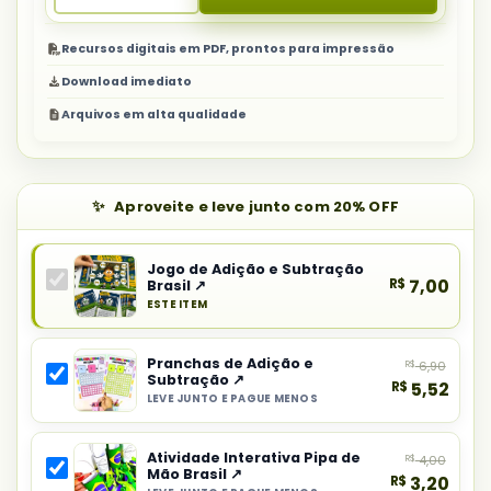
Recursos digitais em PDF, prontos para impressão
Download imediato
Arquivos em alta qualidade
Aproveite e leve junto com 20% OFF
Jogo de Adição e Subtração
R$
7,00
Brasil ↗
ESTE ITEM
Produto
principal
Pranchas de Adição e
R$
6,90
do
Subtração ↗
R$
5,52
combo:
LEVE JUNTO E PAGUE MENOS
Selecionar
Jogo
item
de
Atividade Interativa Pipa de
R$
4,00
do
Adição
Mão Brasil ↗
R$
3,20
combo: