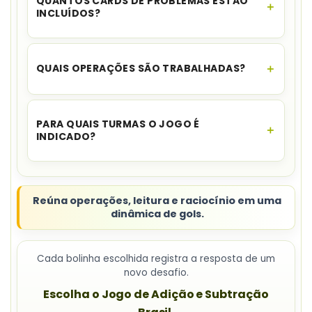
QUANTOS CARDS DE PROBLEMAS ESTÃO
para download no seu e-mail e no WhatsApp,
INCLUÍDOS?
além de ficar disponível na sua área de cliente.
O material traz
18 cards de situações-
problema
.
QUAIS OPERAÇÕES SÃO TRABALHADAS?
As propostas envolvem
adição e subtração
.
PARA QUAIS TURMAS O JOGO É
INDICADO?
A indicação informada é
Pré II, 1º e 2º ano
, com
adaptações na mediação.
Reúna operações, leitura e raciocínio em uma
dinâmica de gols.
Cada bolinha escolhida registra a resposta de um
novo desafio.
Escolha o Jogo de Adição e Subtração