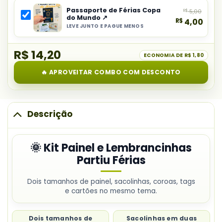
item
Painel
Passaporte de Férias Copa
R$
5,00
do
e
do Mundo ↗
R$
4,00
combo:
Lembrancinhas
LEVE JUNTO E PAGUE MENOS
Selecionar
Lembrancinha
Partiu
item
Doce
Férias
R$ 14,20
do
ECONOMIA DE
R$ 1,80
Férias
combo:
para
🔥 APROVEITAR COMBO COM DESCONTO
Passaporte
Alunos
de
Férias
Copa
Descrição
do
Mundo
🌞 Kit Painel e Lembrancinhas
Partiu Férias
Dois tamanhos de painel, sacolinhas, coroas, tags
e cartões no mesmo tema.
Dois tamanhos de
Sacolinhas em duas