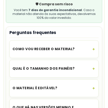
🛡️ Compra sem risco
Você tem
7 dias de garantia incondicional
. Caso o
material não atenda às suas expectativas, devolvemos
100% do valor investido.
Perguntas frequentes
COMO VOU RECEBER O MATERIAL?
O acesso é instantâneo.
Assim que o
pagamento for aprovado, você recebe o link
QUAL É O TAMANHO DOS PAINÉIS?
para download no seu e-mail e no WhatsApp,
além de ficar disponível na sua área de cliente.
O pequeno mede aproximadamente
84,3 cm por
58,2 cm
, e o grande, 112,4 cm por 77,6 cm.
O MATERIAL É EDITÁVEL?
Não. O cadastro informa que os
modelos não
são editáveis
.
O QUE HÁ NAS VERSÕES MENINO E