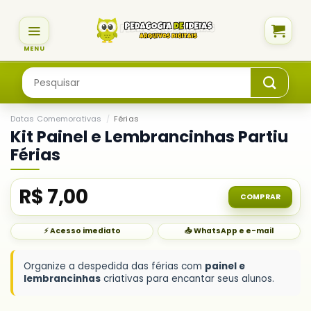
Skip
to
content
Pesquisar
por:
Datas Comemorativas
/
Férias
Kit Painel e Lembrancinhas Partiu
Férias
R$
7,00
COMPRAR
⚡ Acesso imediato
📥 WhatsApp e e-mail
Organize a despedida das férias com
painel e
lembrancinhas
criativas para encantar seus alunos.