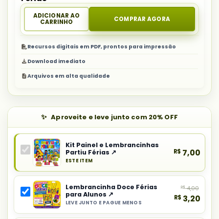
ADICIONAR AO
COMPRAR AGORA
CARRINHO
Recursos digitais em PDF, prontos para impressão
Download imediato
Arquivos em alta qualidade
Aproveite e leve junto com 20% OFF
Kit Painel e Lembrancinhas
R$
7,00
Partiu Férias ↗
ESTE ITEM
Produto
principal
Lembrancinha Doce Férias
R$
4,00
do
para Alunos ↗
R$
3,20
combo:
LEVE JUNTO E PAGUE MENOS
Selecionar
Kit