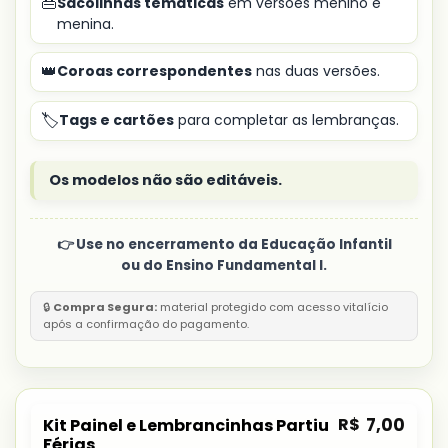
👜
Sacolinhas temáticas
em versões menino e
menina.
👑
Coroas correspondentes
nas duas versões.
🏷️
Tags e cartões
para completar as lembranças.
Os modelos não são editáveis.
👉 Use no encerramento da Educação Infantil
ou do Ensino Fundamental I.
🔒
Compra Segura:
material protegido com acesso vitalício
após a confirmação do pagamento.
R$
7,00
Kit Painel e Lembrancinhas Partiu
Férias