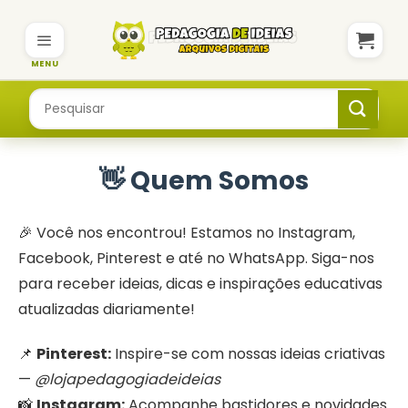
Skip
to
content
Pesquisar
por:
👋 Quem Somos
🎉 Você nos encontrou! Estamos no Instagram,
Facebook, Pinterest e até no WhatsApp. Siga-nos
para receber ideias, dicas e inspirações educativas
atualizadas diariamente!
📌
Pinterest:
Inspire-se com nossas ideias criativas
—
@lojapedagogiadeideias
📸
Instagram:
Acompanhe bastidores e novidades