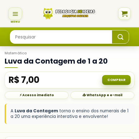
Skip
to
content
Pesquisar
por:
Matemática
Luva da Contagem de 1 a 20
R$
7,00
COMPRAR
⚡ Acesso imediato
📥 WhatsApp e e-mail
A
Luva da Contagem
torna o ensino dos numerais de 1
a 20 uma experiência interativa e envolvente!