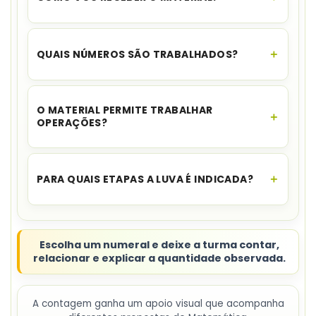
O acesso é instantâneo.
Assim que o
pagamento for aprovado, você recebe o link
QUAIS NÚMEROS SÃO TRABALHADOS?
para download no seu e-mail e no WhatsApp,
além de ficar disponível na sua área de cliente.
A luva apresenta
os numerais de 1 a 20
com
elementos ilustrados.
O MATERIAL PERMITE TRABALHAR
OPERAÇÕES?
Sim. A fonte traz sugestões para
contagem,
soma e subtração
simples.
PARA QUAIS ETAPAS A LUVA É INDICADA?
A indicação inclui
Educação Infantil e anos
iniciais
do Ensino Fundamental.
Escolha um numeral e deixe a turma contar,
relacionar e explicar a quantidade observada.
A contagem ganha um apoio visual que acompanha