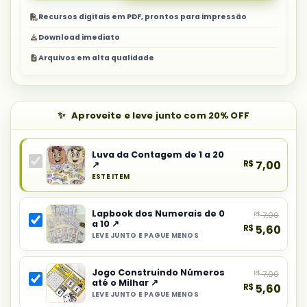
Recursos digitais em PDF, prontos para impressão
Download imediato
Arquivos em alta qualidade
Aproveite e leve junto com 20% OFF
Luva da Contagem de 1 a 20
R$
7,00
↗
ESTE ITEM
Produto
principal
Lapbook dos Numerais de 0
R$
7,00
do
a 10 ↗
R$
5,60
combo:
LEVE JUNTO E PAGUE MENOS
Selecionar
Luva
item
da
Jogo Construindo Números
R$
7,00
do
Contagem
até o Milhar ↗
R$
5,60
combo:
de
LEVE JUNTO E PAGUE MENOS
Selecionar