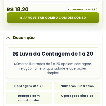
Lapbook
1
item
dos
a
R$ 18,20
do
ECONOMIA DE
R$ 2,80
Numerais
20
combo:
de
🔥 APROVEITAR COMBO COM DESCONTO
Jogo
0
Construindo
a
Números
10
até
Descrição
o
Milhar
🧤 Luva da Contagem de 1 a 20
Números ilustrados de 1 a 20 apoiam contagem,
relação número-quantidade e operações
simples.
Contagem até 20
Números ilustrados
Relação com
Operações simples
quantidades