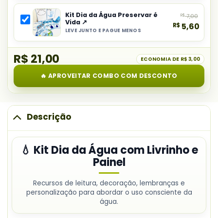
item
Dia
Kit Dia da Água Preservar é
R$
7,00
do
da
Vida ↗
R$
5,60
combo:
Água
LEVE JUNTO E PAGUE MENOS
Selecionar
Kit
com
item
Dia
Livrinho
R$ 21,00
do
ECONOMIA DE
R$ 3,00
Mundial
e
combo:
da
Painel
🔥 APROVEITAR COMBO COM DESCONTO
Kit
Água
Dia
Preservar
da
Água
Descrição
Preservar
é
💧 Kit Dia da Água com Livrinho e
Vida
Painel
Recursos de leitura, decoração, lembranças e
personalização para abordar o uso consciente da
água.