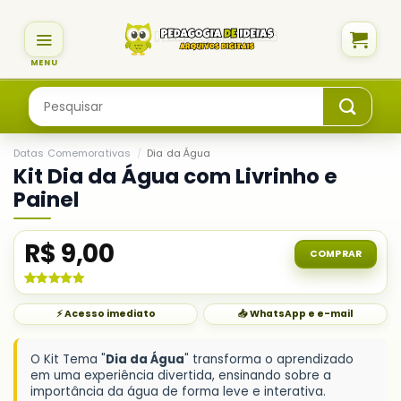
Skip
to
content
Pesquisar
por:
Datas Comemorativas
/
Dia da Água
Kit Dia da Água com Livrinho e
Painel
R$
9,00
COMPRAR
Avaliado
1
como
5.00
⚡ Acesso imediato
📥 WhatsApp e e-mail
de 5, com
baseado em
avaliação
de cliente
O Kit Tema "
Dia da Água
" transforma o aprendizado
em uma experiência divertida, ensinando sobre a
importância da água de forma leve e interativa.