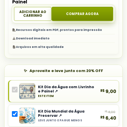
Painel
ADICIONAR AO
COMPRAR AGORA
CARRINHO
Recursos digitais em PDF, prontos para impressão
Download imediato
Arquivos em alta qualidade
Aproveite e leve junto com 20% OFF
Kit Dia da Água com Livrinho
R$
9,00
e Painel ↗
ESTE ITEM
Produto
principal
Kit Dia Mundial da Água
R$
8,00
do
Preservar ↗
R$
6,40
combo:
LEVE JUNTO E PAGUE MENOS
Selecionar
Kit