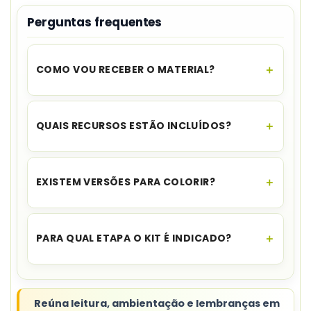
Perguntas frequentes
COMO VOU RECEBER O MATERIAL?
O acesso é instantâneo.
Assim que o
pagamento for aprovado, você recebe o link
QUAIS RECURSOS ESTÃO INCLUÍDOS?
para download no seu e-mail e no WhatsApp,
além de ficar disponível na sua área de cliente.
O kit inclui livrinho, painel, medalha, viseira, tags
para garrafa e lápis, gotinhas e reloginho.
EXISTEM VERSÕES PARA COLORIR?
Sim. O cadastro informa versões coloridas e para
colorir.
PARA QUAL ETAPA O KIT É INDICADO?
A indicação principal publicada é Educação
Infantil.
Reúna leitura, ambientação e lembranças em