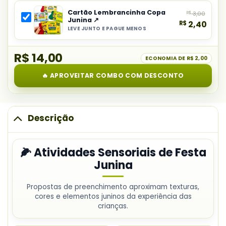
item
Sensoriais
Cartão Lembrancinha Copa
R$
3,00
do
de
Junina ↗
R$
2,40
combo:
Festa
LEVE JUNTO E PAGUE MENOS
Selecionar
Painel
Junina
item
Festa
R$ 14,00
do
ECONOMIA DE
R$ 2,00
Junina
combo:
para
🔥 APROVEITAR COMBO COM DESCONTO
Cartão
Mural
Lembrancinha
Escolar
Copa
Junina
Descrição
🌽 Atividades Sensoriais de Festa
Junina
Propostas de preenchimento aproximam texturas,
cores e elementos juninos da experiência das
crianças.