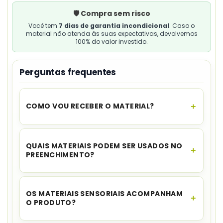
🛡️ Compra sem risco
Você tem
7 dias de garantia incondicional
. Caso o
material não atenda às suas expectativas, devolvemos
100% do valor investido.
Perguntas frequentes
COMO VOU RECEBER O MATERIAL?
O acesso é instantâneo.
Assim que o
pagamento for aprovado, você recebe o link
QUAIS MATERIAIS PODEM SER USADOS NO
para download no seu e-mail e no WhatsApp,
PREENCHIMENTO?
além de ficar disponível na sua área de cliente.
O cadastro sugere
milho, algodão, papel
colorido picado e fitinhas
.
OS MATERIAIS SENSORIAIS ACOMPANHAM
O PRODUTO?