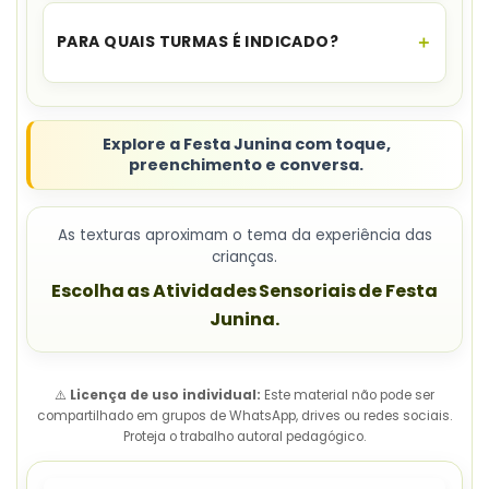
Não. Eles são
sugestões físicas de aplicação
e
devem ser providenciados pela professora.
PARA QUAIS TURMAS É INDICADO?
O cadastro indica
Educação Infantil e anos
iniciais do Ensino Fundamental
.
Explore a Festa Junina com toque,
preenchimento e conversa.
As texturas aproximam o tema da experiência das
crianças.
Escolha as Atividades Sensoriais de Festa
Junina.
⚠️
Licença de uso individual:
Este material não pode ser
compartilhado em grupos de WhatsApp, drives ou redes sociais.
Proteja o trabalho autoral pedagógico.