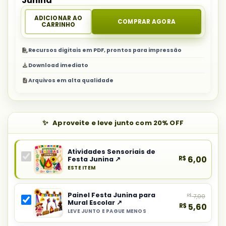
Junina
ADICIONAR AO
COMPRAR AGORA
CARRINHO
Recursos digitais em PDF, prontos para impressão
Download imediato
Arquivos em alta qualidade
Aproveite e leve junto com 20% OFF
Atividades Sensoriais de
R$
6,00
Festa Junina ↗
ESTE ITEM
Produto
principal
Painel Festa Junina para
R$
7,00
do
Mural Escolar ↗
R$
5,60
combo:
LEVE JUNTO E PAGUE MENOS
Selecionar
Atividades