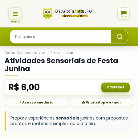
Skip
to
content
Pesquisar
por:
Datas Comemorativas
/
Festa Junina
Atividades Sensoriais de Festa
Junina
R$
6,00
COMPRAR
⚡ Acesso imediato
📥 WhatsApp e e-mail
Prepare experiências
sensoriais
juninas com propostas
prontas e materiais simples do dia a dia.