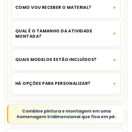
COMO VOU RECEBER O MATERIAL?
O acesso é instantâneo.
Assim que o
pagamento for aprovado, você recebe o link
QUAL É O TAMANHO DA ATIVIDADE
para download no seu e-mail e no WhatsApp,
MONTADA?
além de ficar disponível na sua área de cliente.
A estrutura pronta fica em
tamanho A5
,
correspondente à metade de uma folha A4.
QUAIS MODELOS ESTÃO INCLUÍDOS?
O material possui
modelos de menino e
menina
.
HÁ OPÇÕES PARA PERSONALIZAR?
Sim. Estão disponíveis
versões coloridas e uma
versão para colorir
.
Combine pintura e montagem em uma
homenagem tridimensional que fica em pé.