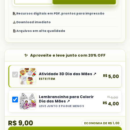
Recursos digitais em PDF, prontos para impressão
Download imediato
Arquivos em alta qualidade
Aproveite e leve junto com 20% OFF
Atividade 3D Dia das Mães ↗
R$
5,00
ESTE ITEM
Produto
principal
Lembrancinha para Colorir
R$
5,00
do
Dia das Mães ↗
R$
4,00
combo:
LEVE JUNTO E PAGUE MENOS
Selecionar
Atividade
item
3D
R$ 9,00
do
ECONOMIA DE
R$ 1,00
Dia
combo: