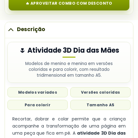
das
🔥 APROVEITAR COMBO COM DESCONTO
Lembrancinha
Mães
para
Colorir
Dia
Descrição
das
Mães
🌷 Atividade 3D Dia das Mães
Modelos de menino e menina em versões
coloridas e para colorir, com resultado
tridimensional em tamanho A5.
Modelos variados
Versões coloridas
Para colorir
Tamanho A5
Recortar, dobrar e colar permite que a criança
acompanhe a transformação de uma página em
uma peça que fica em pé. A
atividade 3D Dia das