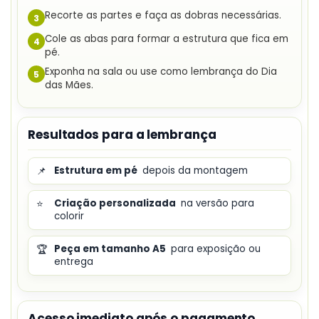
Recorte as partes e faça as dobras necessárias.
3
Cole as abas para formar a estrutura que fica em
4
pé.
Exponha na sala ou use como lembrança do Dia
5
das Mães.
Resultados para a lembrança
📌
Estrutura em pé
depois da montagem
⭐
Criação personalizada
na versão para
colorir
🏆
Peça em tamanho A5
para exposição ou
entrega
Acesso imediato após o pagamento