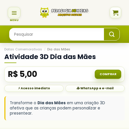
Skip
to
content
Pesquisar
por:
Datas Comemorativas
/
Dia das Mães
Atividade 3D Dia das Mães
R$
5,00
COMPRAR
⚡ Acesso imediato
📥 WhatsApp e e-mail
Transforme o
Dia das Mães
em uma criação 3D
afetiva que as crianças podem personalizar e
presentear.