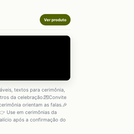
Ver produto
áveis, textos para cerimônia,
stros da celebração.💌Convite
cerimônia orientam as falas.🎉
C.👉 Use em cerimônias da
talício após a confirmação do