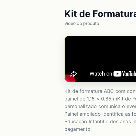
Kit de Formatu
Video do produto
Kit de formatura ABC com convi
painel de 1,15 x 0,85 mKit de 
personalizado comunica o event
Painel ampliado identifica as
Educação Infantil e dos anos i
pagamento.