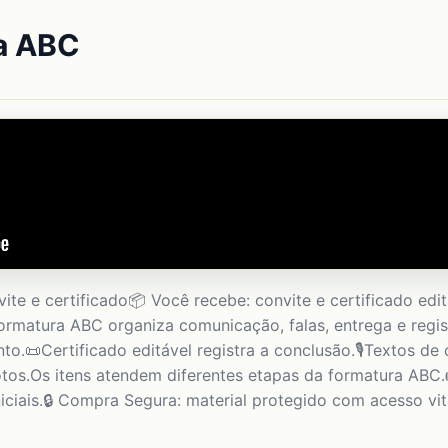
ra ABC
te e certificado📦 Você recebe: convite e certificado edit
Formatura ABC organiza comunicação, falas, entrega e regi
o.📜Certificado editável registra a conclusão.🎙️Textos de 
 fotos.Os itens atendem diferentes etapas da formatura AB
niciais.🔒 Compra Segura: material protegido com acesso vi