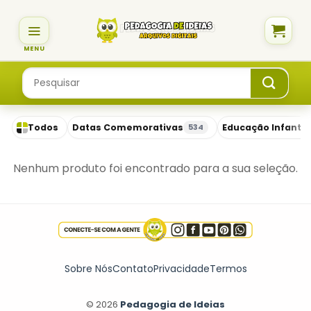
Skip
to
content
Pesquisar
por:
Todos
Datas Comemorativas
Educação Infantil
534
Nenhum produto foi encontrado para a sua seleção.
Sobre Nós
Contato
Privacidade
Termos
© 2026
Pedagogia de Ideias