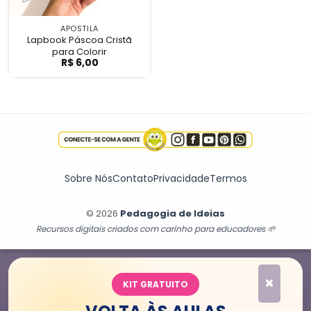
APOSTILA
Lapbook Páscoa Cristã
para Colorir
R$
6,00
Lapbook Páscoa Cristã para Colorir
Sobre Nós
Contato
Privacidade
Termos
© 2026
Pedagogia de Ideias
Recursos digitais criados com carinho para educadores 🌱
×
KIT GRATUITO