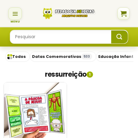
Skip
to
content
Pesquisar
por:
Todos
Datas Comemorativas
Educação Infantil
533
ressurreição
1