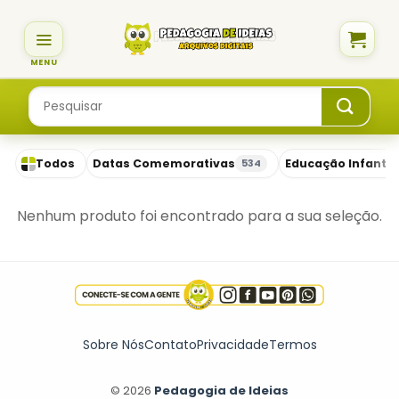
Skip
to
content
Pesquisar
por:
Todos
Datas Comemorativas
Educação Infantil
534
Nenhum produto foi encontrado para a sua seleção.
Sobre Nós
Contato
Privacidade
Termos
© 2026
Pedagogia de Ideias