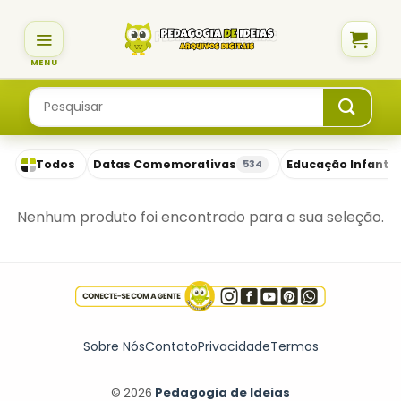
Skip
to
content
Pesquisar
por:
Todos
Datas Comemorativas
Educação Infantil
534
Nenhum produto foi encontrado para a sua seleção.
Sobre Nós
Contato
Privacidade
Termos
© 2026
Pedagogia de Ideias