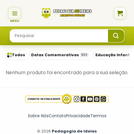
Skip
to
content
Pesquisar
por:
Todos
Datas Comemorativas
Educação Infantil
533
Nenhum produto foi encontrado para a sua seleção.
Sobre Nós
Contato
Privacidade
Termos
© 2026
Pedagogia de Ideias