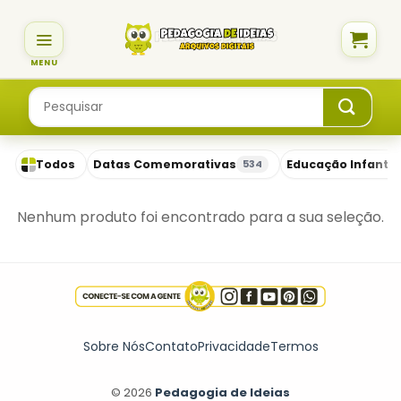
Skip
to
content
Pesquisar
por:
Todos
Datas Comemorativas
Educação Infantil
534
Nenhum produto foi encontrado para a sua seleção.
Sobre Nós
Contato
Privacidade
Termos
© 2026
Pedagogia de Ideias