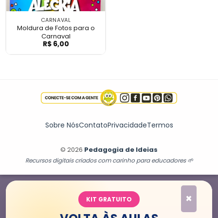
CARNAVAL
Moldura de Fotos para o
Carnaval
R$
6,00
Moldura de Fotos para o Carnaval
Sobre Nós
Contato
Privacidade
Termos
© 2026
Pedagogia de Ideias
Recursos digitais criados com carinho para educadores 🌱
×
KIT GRATUITO