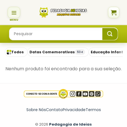
Skip
to
content
Pesquisar
por:
Todos
Datas Comemorativas
Educação Infantil
534
Nenhum produto foi encontrado para a sua seleção.
Sobre Nós
Contato
Privacidade
Termos
© 2026
Pedagogia de Ideias