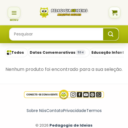
Skip
to
content
Pesquisar
por:
Todos
Datas Comemorativas
Educação Infantil
534
Nenhum produto foi encontrado para a sua seleção.
Sobre Nós
Contato
Privacidade
Termos
© 2026
Pedagogia de Ideias