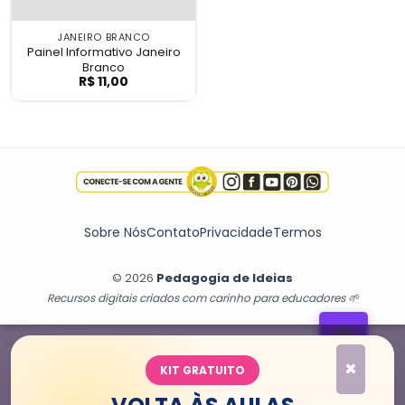
JANEIRO BRANCO
Painel Informativo Janeiro
Branco
R$
11,00
Painel Informativo Janeiro Branco
Sobre Nós
Contato
Privacidade
Termos
© 2026
Pedagogia de Ideias
Recursos digitais criados com carinho para educadores 🌱
💬
×
KIT GRATUITO