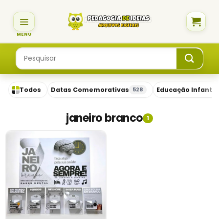
Skip
to
content
Pesquisar
por:
Todos
Datas Comemorativas
Educação Infantil
528
janeiro branco
1