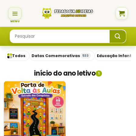
Skip
to
content
Pesquisar
por:
Todos
Datas Comemorativas
Educação Infantil
533
início do ano letivo
1