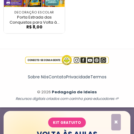
DECORAÇÃO ESCOLAR
Porta Estrada das
Conquistas para Volta às
R$
8,00
Porta Estrada das Conquistas para Volta
Aulas
Sobre Nós
Contato
Privacidade
Termos
© 2026
Pedagogia de Ideias
Recursos digitais criados com carinho para educadores 🌱
×
KIT GRATUITO