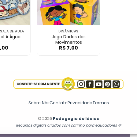
 SALA DE AULA
DINÂMICAS
al A Água
Jogo Dados dos
Movimentos
,00
R$
7,00
ão Indiozinhos
va Musical A Água
Jogo Dados dos Mov
Sobre Nós
Contato
Privacidade
Termos
© 2026
Pedagogia de Ideias
Recursos digitais criados com carinho para educadores 🌱