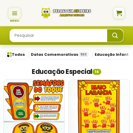
Skip
to
content
Pesquisar
por:
Todos
Datas Comemorativas
Educação Infantil
533
Educação Especial
14