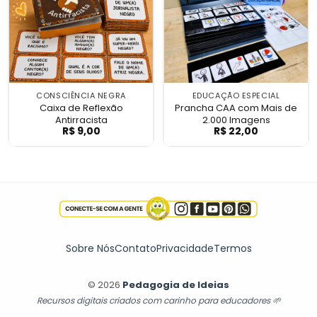
CONSCIÊNCIA NEGRA
EDUCAÇÃO ESPECIAL
Caixa de Reflexão
Prancha CAA com Mais de
Antirracista
2.000 Imagens
R$
9,00
R$
22,00
Caixa de Reflexão Antirracista
Prancha CAA com
Sobre Nós
Contato
Privacidade
Termos
© 2026
Pedagogia de Ideias
Recursos digitais criados com carinho para educadores 🌱