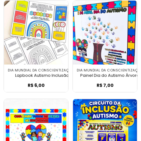
DIA MUNDIAL DA CONSCIENTIZAÇÃO DO AUTISMO
DIA MUNDIAL DA CONSCIENTIZAÇ
Lapbook Autismo Inclusão e Respeito
Painel Dia do Autismo Árvore
R$
6,00
R$
7,00
Lapbook Autismo Inclusão e Respeito
Painel Dia do Au