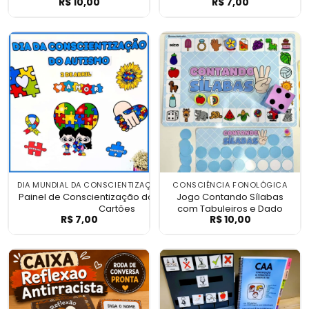
R$
10,00
R$
7,00
Painel Informativo Síndrome de Down com
Painel Síndrome
Cartas
DIA MUNDIAL DA CONSCIENTIZAÇÃO DO AUTISMO
CONSCIÊNCIA FONOLÓGICA
Painel de Conscientização do Autismo com
Jogo Contando Sílabas
Cartões
com Tabuleiros e Dado
R$
7,00
R$
10,00
Painel de Conscientização do Autismo c
Jogo Contando S