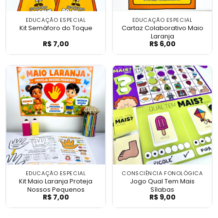
EDUCAÇÃO ESPECIAL
EDUCAÇÃO ESPECIAL
Kit Semáforo do Toque
Cartaz Colaborativo Maio
Laranja
R$
7,00
R$
6,00
Kit Semáforo do Toque
Cartaz Colabora
EDUCAÇÃO ESPECIAL
CONSCIÊNCIA FONOLÓGICA
Kit Maio Laranja Proteja
Jogo Qual Tem Mais
Nossos Pequenos
Sílabas
R$
7,00
R$
9,00
Kit Maio Laranja Proteja Nossos Pequenos
Jogo Qual Tem M