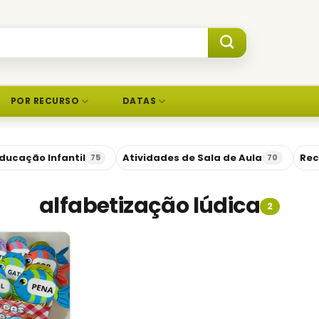
POR RECURSO
DATAS
ducação Infantil
Atividades de Sala de Aula
Rec
75
70
alfabetização lúdica
2