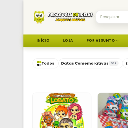
Skip
to
Pesquisar
content
por:
INÍCIO
LOJA
POR ASSUNTO
Todos
Datas Comemorativas
E
532