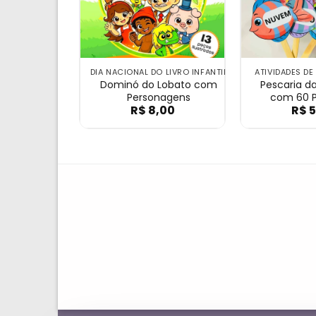
DIA NACIONAL DO LIVRO INFANTIL
ATIVIDADES DE
Dominó do Lobato com
Pescaria da
Personagens
com 60 P
R$
8,00
R$
5
Dominó do Lobato co
Pe