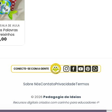
 SALA DE AULA
s Palavras
eixinhos
,00
m Personagens
scaria das Palavras com 60 Peixinhos
Sobre Nós
Contato
Privacidade
Termos
© 2026
Pedagogia de Ideias
Recursos digitais criados com carinho para educadores 🌱