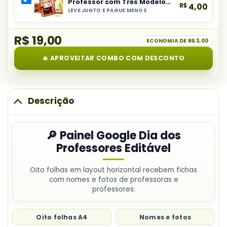
Dia
Professor com Três Modelos
R$
4,00
combo:
↗
dos
LEVE JUNTO E PAGUE MENOS
Selecionar
Kit
Professores
item
Dia
Editável
R$ 19,00
do
ECONOMIA DE
R$ 3,00
dos
combo:
Professores
🔥 APROVEITAR COMBO COM DESCONTO
Lembrancinhas
Dia
do
Professor
Descrição
com
Três
🔎 Painel Google Dia dos
Modelos
Professores Editável
Oito folhas em layout horizontal recebem fichas
com nomes e fotos de professoras e
professores.
Oito folhas A4
Nomes e fotos