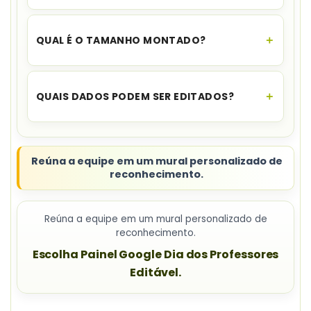
A composição utiliza
8 folhas A4
.
QUAL É O TAMANHO MONTADO?
O painel mede
98 x 36 cm
.
QUAIS DADOS PODEM SER EDITADOS?
As fichas permitem personalizar
nome e foto no
Canva
.
Reúna a equipe em um mural personalizado de
reconhecimento.
Reúna a equipe em um mural personalizado de
reconhecimento.
Escolha Painel Google Dia dos Professores
Editável.