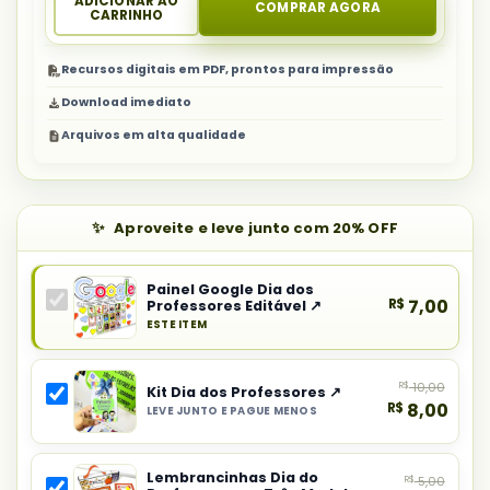
ADICIONAR AO
COMPRAR AGORA
CARRINHO
Recursos digitais em PDF, prontos para impressão
Download imediato
Arquivos em alta qualidade
Aproveite e leve junto com 20% OFF
Painel Google Dia dos
R$
7,00
Professores Editável ↗
ESTE ITEM
Produto
principal
R$
10,00
do
Kit Dia dos Professores ↗
R$
8,00
LEVE JUNTO E PAGUE MENOS
combo:
Selecionar
Painel
item
Google
Lembrancinhas Dia do
R$
5,00
do