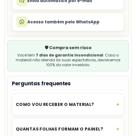
Envio automático por e-mail
Acesso também pelo WhatsApp
🛡️ Compra sem risco
Você tem
7 dias de garantia incondicional
. Caso o
material não atenda às suas expectativas, devolvemos
100% do valor investido.
Perguntas frequentes
COMO VOU RECEBER O MATERIAL?
O acesso é instantâneo.
Assim que o
pagamento for aprovado, você recebe o link
QUANTAS FOLHAS FORMAM O PAINEL?
para download no seu e-mail e no WhatsApp,
além de ficar disponível na sua área de cliente.