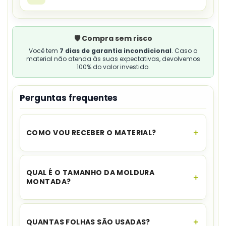
🛡️ Compra sem risco
Você tem
7 dias de garantia incondicional
. Caso o
material não atenda às suas expectativas, devolvemos
100% do valor investido.
Perguntas frequentes
COMO VOU RECEBER O MATERIAL?
O acesso é instantâneo.
Assim que o
pagamento for aprovado, você recebe o link
QUAL É O TAMANHO DA MOLDURA
para download no seu e-mail e no WhatsApp,
MONTADA?
além de ficar disponível na sua área de cliente.
A composição mede aproximadamente
74 cm
de diâmetro
.
QUANTAS FOLHAS SÃO USADAS?