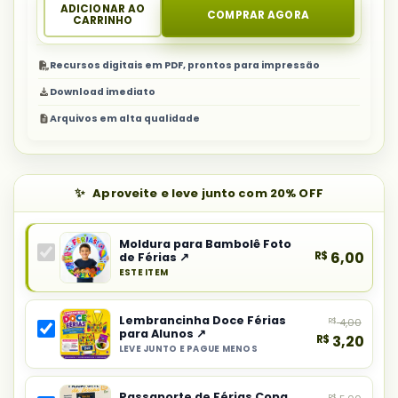
ADICIONAR AO
COMPRAR AGORA
CARRINHO
Recursos digitais em PDF, prontos para impressão
Download imediato
Arquivos em alta qualidade
Aproveite e leve junto com 20% OFF
Moldura para Bambolê Foto
R$
6,00
de Férias ↗
ESTE ITEM
Produto
principal
Lembrancinha Doce Férias
R$
4,00
do
para Alunos ↗
R$
3,20
combo:
LEVE JUNTO E PAGUE MENOS
Selecionar
Moldura
item
para
Passaporte de Férias Copa
R$