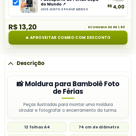
5,00
do
Bambolê
do Mundo ↗
R$
4,00
combo:
Foto
LEVE JUNTO E PAGUE MENOS
Selecionar
Lembrancinha
de
item
Doce
Férias
R$ 13,20
do
ECONOMIA DE
R$ 1,80
Férias
combo:
para
🔥 APROVEITAR COMBO COM DESCONTO
Passaporte
Alunos
de
Férias
Copa
Descrição
do
Mundo
📸 Moldura para Bambolê Foto
de Férias
Peças ilustradas para montar uma moldura
circular e fotografar o encerramento da turma.
12 folhas A4
74 cm de diâmetro