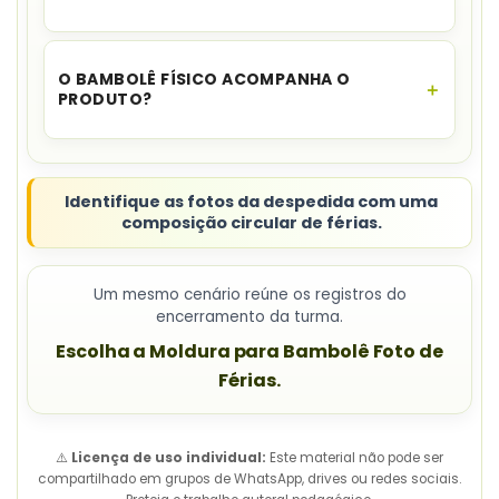
O material é composto por
12 folhas A4
.
O BAMBOLÊ FÍSICO ACOMPANHA O
PRODUTO?
Não. A compra inclui o
PDF com as peças
ilustradas
; suportes físicos devem ser
providenciados separadamente.
Identifique as fotos da despedida com uma
composição circular de férias.
Um mesmo cenário reúne os registros do
encerramento da turma.
Escolha a Moldura para Bambolê Foto de
Férias.
⚠️
Licença de uso individual:
Este material não pode ser
compartilhado em grupos de WhatsApp, drives ou redes sociais.