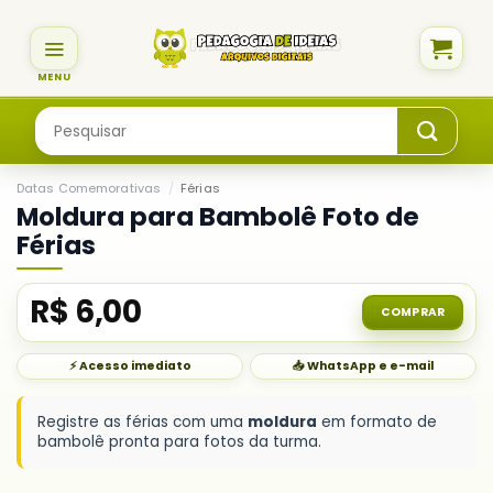
Skip
to
content
Pesquisar
por:
Datas Comemorativas
/
Férias
Moldura para Bambolê Foto de
Férias
R$
6,00
COMPRAR
⚡ Acesso imediato
📥 WhatsApp e e-mail
Registre as férias com uma
moldura
em formato de
bambolê pronta para fotos da turma.