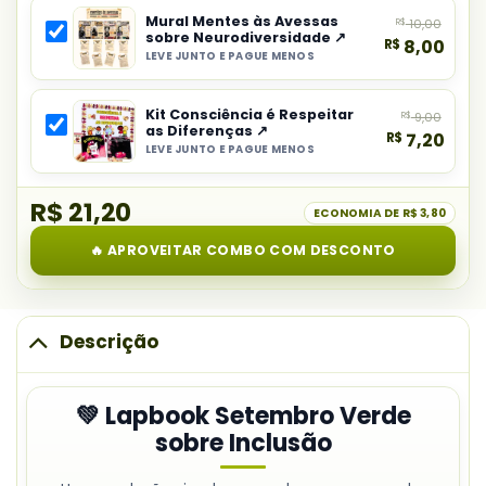
principal
Mural Mentes às Avessas
R$
10,00
do
sobre Neurodiversidade ↗
R$
8,00
combo:
LEVE JUNTO E PAGUE MENOS
Selecionar
Lapbook
item
Setembro
Kit Consciência é Respeitar
R$
9,00
do
Verde
as Diferenças ↗
R$
7,20
combo:
sobre
LEVE JUNTO E PAGUE MENOS
Selecionar
Mural
Inclusão
item
Mentes
R$ 21,20
do
ECONOMIA DE
R$ 3,80
às
combo:
Avessas
🔥 APROVEITAR COMBO COM DESCONTO
Kit
sobre
Consciência
Neurodiversidade
é
Respeitar
Descrição
as
Diferenças
💚 Lapbook Setembro Verde
sobre Inclusão