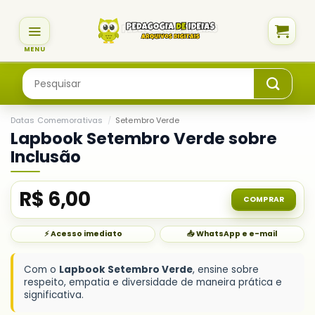
Skip
to
content
Pesquisar
por:
Datas Comemorativas
/
Setembro Verde
Lapbook Setembro Verde sobre
Inclusão
R$
6,00
COMPRAR
⚡ Acesso imediato
📥 WhatsApp e e-mail
Com o
Lapbook Setembro Verde
, ensine sobre
respeito, empatia e diversidade de maneira prática e
significativa.